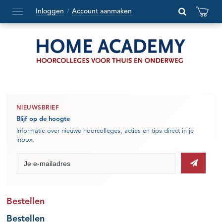
Inloggen
Account aanmaken
/
Hoofdmenu
openen
of
sluiten
NIEUWSBRIEF
Blijf op de hoogte
Informatie over nieuwe hoorcolleges, acties en tips direct in je
inbox.
Bestellen
Bestellen