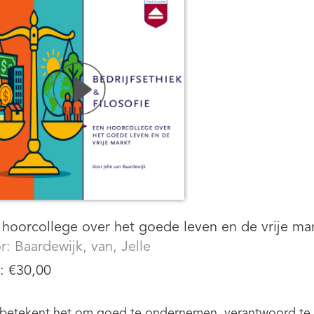
hoorcollege over het goede leven en de vrije ma
r:
Baardewijk, van, Jelle
s:
€
30,00
betekent het om goed te ondernemen, verantwoord te m