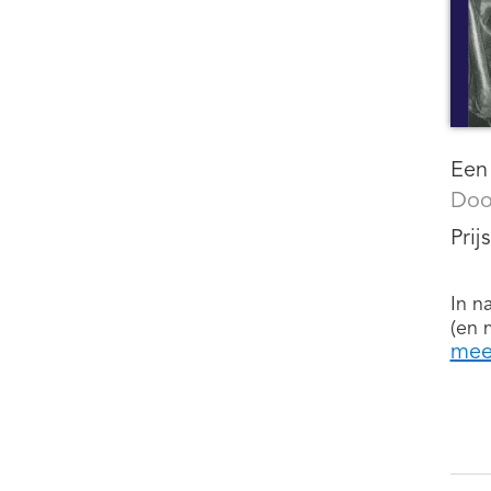
Een
Doo
Prij
In n
(en 
mee