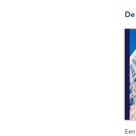
De
Een