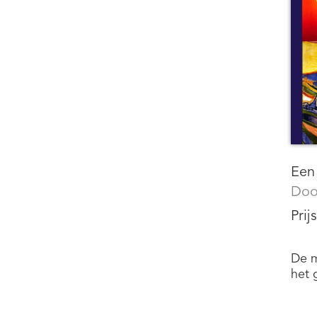
Een
Doo
Prij
De m
het 