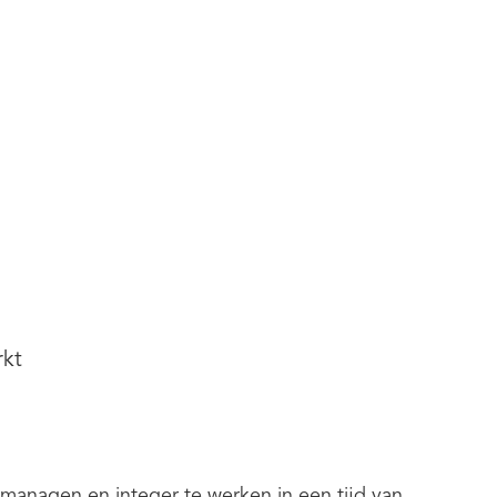
rkt
anagen en integer te werken in een tijd van