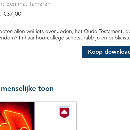
r:
Benima, Tamarah
s:
€
37,00
eten allen wel iets over Joden, het Oude Testament, de
ndom? In haar hoorcollege schetst rabbijn en publicist
Koop downloa
menselijke toon