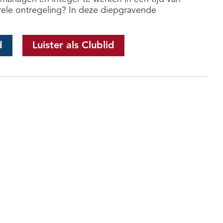
orele ontregeling? In deze diepgravende
d
Luister als Clublid