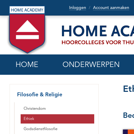
Inloggen
Account aanmaken
/
HOME
ONDERWERPEN
Et
Filosofie & Religie
Christendom
Bed
Ethiek
Godsdienstfilosofie