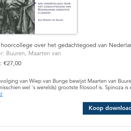
 hoorcollege over het gedachtegoed van Nederlan
r:
Buuren, Maarten van
s:
€
27,00
avolging van Wiep van Bunge bewijst Maarten van Buure
misschien wel 's werelds) grootste filosoof is. Spinoza is
r
Koop downloa