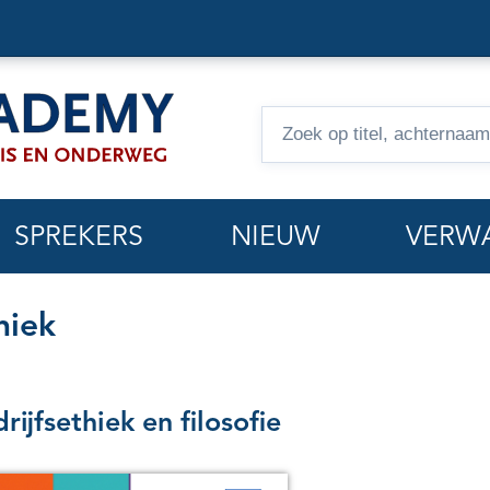
Zoeken
op
hoorcolleges
SPREKERS
NIEUW
VERW
hiek
rijfsethiek en filosofie