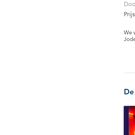
Doo
Prij
We w
Jode
De 