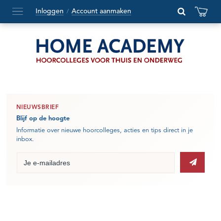
Inloggen
Account aanmaken
/
Hoofdmenu
openen
of
sluiten
NIEUWSBRIEF
Blijf op de hoogte
Informatie over nieuwe hoorcolleges, acties en tips direct in je
inbox.