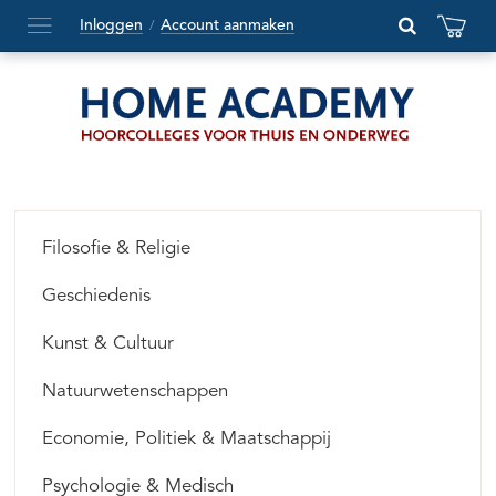
Inloggen
Account aanmaken
/
Hoofdmenu
openen
of
sluiten
Filosofie & Religie
Geschiedenis
Kunst & Cultuur
Natuurwetenschappen
Economie, Politiek & Maatschappij
Psychologie & Medisch