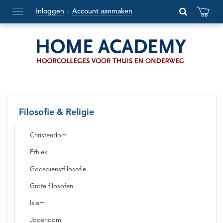
Inloggen
Account aanmaken
/
Hoofdmenu
openen
of
sluiten
Filosofie & Religie
Christendom
Ethiek
Godsdienstfilosofie
Grote filosofen
Islam
Jodendom