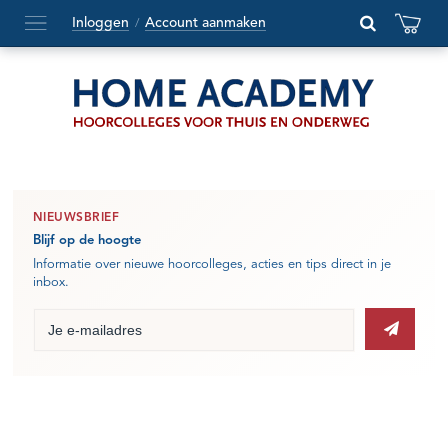
Inloggen
Account aanmaken
/
Hoofdmenu
openen
of
sluiten
NIEUWSBRIEF
Blijf op de hoogte
Informatie over nieuwe hoorcolleges, acties en tips direct in je
inbox.