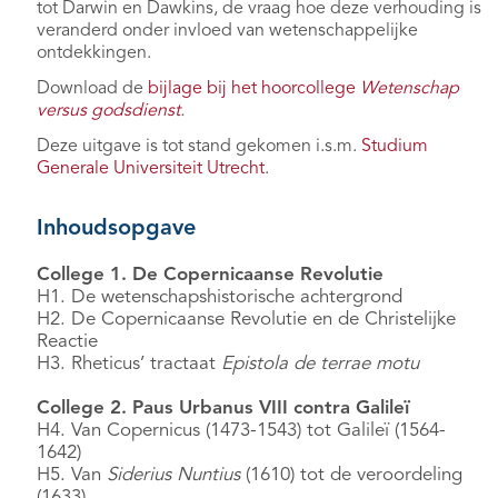
tot Darwin en Dawkins, de vraag hoe deze verhouding is
veranderd onder invloed van wetenschappelijke
ontdekkingen.
Download de
bijlage bij het hoorcollege
Wetenschap
versus godsdienst
.
Deze uitgave is tot stand gekomen i.s.m.
Studium
Generale Universiteit Utrecht
.
Inhoudsopgave
College 1. De Copernicaanse Revolutie
H1. De wetenschapshistorische achtergrond
H2. De Copernicaanse Revolutie en de Christelijke
Reactie
H3. Rheticus’ tractaat
Epistola de terrae motu
College 2. Paus Urbanus VIII contra Galileï
H4. Van Copernicus (1473-1543) tot Galileï (1564-
1642)
H5. Van
Siderius Nuntius
(1610) tot de veroordeling
(1633)