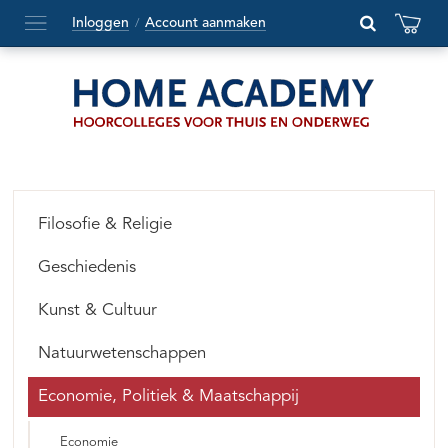
Inloggen
Account aanmaken
/
Hoofdmenu
openen
of
sluiten
Filosofie & Religie
Geschiedenis
Kunst & Cultuur
Natuurwetenschappen
Economie, Politiek & Maatschappij
Economie