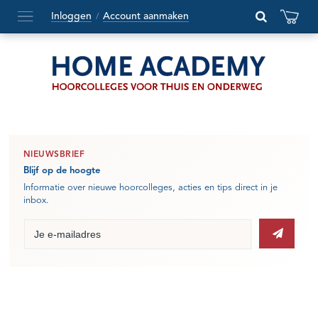
Inloggen
Account aanmaken
/
Hoofdmenu
openen
of
sluiten
NIEUWSBRIEF
Blijf op de hoogte
Informatie over nieuwe hoorcolleges, acties en tips direct in je
inbox.