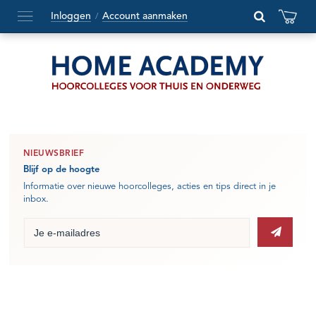
Inloggen
Account aanmaken
/
Hoofdmenu
openen
of
sluiten
NIEUWSBRIEF
Blijf op de hoogte
Informatie over nieuwe hoorcolleges, acties en tips direct in je
inbox.