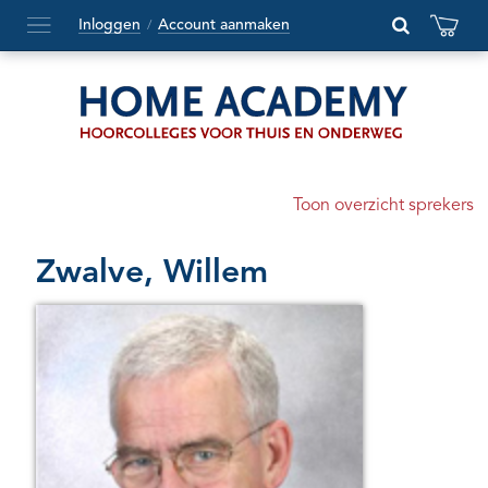
Inloggen
Account aanmaken
/
Hoofdmenu
openen
of
sluiten
Toon overzicht sprekers
Zwalve, Willem