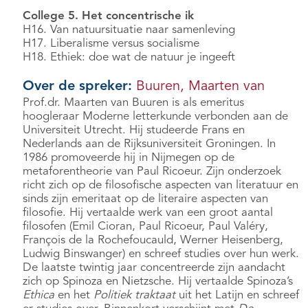
College 5. Het concentrische ik
H16. Van natuursituatie naar samenleving
H17. Liberalisme versus socialisme
H18. Ethiek: doe wat de natuur je ingeeft
Over de spreker:
Buuren, Maarten van
Prof.dr. Maarten van Buuren is als emeritus
hoogleraar Moderne letterkunde verbonden aan de
Universiteit Utrecht. Hij studeerde Frans en
Nederlands aan de Rijksuniversiteit Groningen. In
1986 promoveerde hij in Nijmegen op de
metaforentheorie van Paul Ricoeur. Zijn onderzoek
richt zich op de filosofische aspecten van literatuur en
sinds zijn emeritaat op de literaire aspecten van
filosofie. Hij vertaalde werk van een groot aantal
filosofen (Emil Cioran, Paul Ricoeur, Paul Valéry,
François de la Rochefoucauld, Werner Heisenberg,
Ludwig Binswanger) en schreef studies over hun werk.
De laatste twintig jaar concentreerde zijn aandacht
zich op Spinoza en Nietzsche. Hij vertaalde Spinoza’s
Ethica
en het
Politiek traktaat
uit het Latijn en schreef