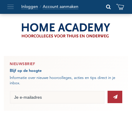
Inloggen
Account aanmaken
/
Hoofdmenu
openen
of
sluiten
NIEUWSBRIEF
Blijf op de hoogte
Informatie over nieuwe hoorcolleges, acties en tips direct in je
inbox.