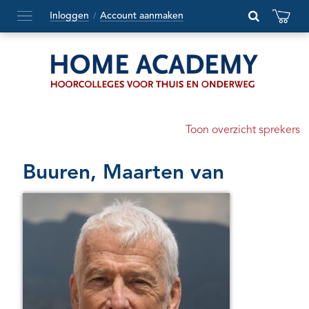
Inloggen
Account aanmaken
/
Hoofdmenu
openen
of
sluiten
Toon overzicht sprekers
Buuren, Maarten van