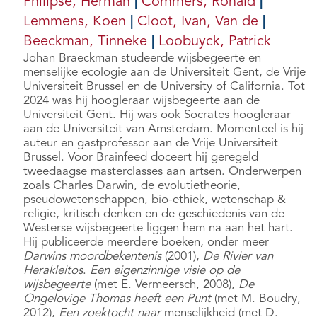
Philipse, Herman
|
Commers, Ronald
|
Lemmens, Koen
|
Cloot, Ivan, Van de
|
Beeckman, Tinneke
|
Loobuyck, Patrick
Johan Braeckman studeerde wijsbegeerte en
menselijke ecologie aan de Universiteit Gent, de Vrije
Universiteit Brussel en de University of California. Tot
2024 was hij hoogleraar wijsbegeerte aan de
Universiteit Gent. Hij was ook Socrates hoogleraar
aan de Universiteit van Amsterdam. Momenteel is hij
auteur en gastprofessor aan de Vrije Universiteit
Brussel. Voor Brainfeed doceert hij geregeld
tweedaagse masterclasses aan artsen. Onderwerpen
zoals Charles Darwin, de evolutietheorie,
pseudowetenschappen, bio-ethiek, wetenschap &
religie, kritisch denken en de geschiedenis van de
Westerse wijsbegeerte liggen hem na aan het hart.
Hij publiceerde meerdere boeken, onder meer
Darwins moordbekentenis
(2001),
De Rivier van
Herakleitos
.
Een eigenzinnige visie op de
wijsbegeerte
(met E. Vermeersch, 2008),
De
Ongelovige Thomas heeft een Punt
(met M. Boudry,
2012),
Een zoektocht naar
menselijkheid (met D.