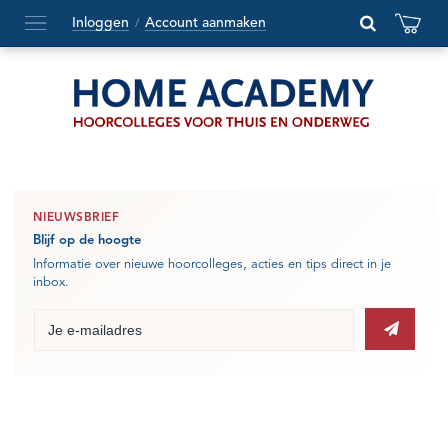
Inloggen
Account aanmaken
/
Hoofdmenu
openen
of
sluiten
NIEUWSBRIEF
Blijf op de hoogte
Informatie over nieuwe hoorcolleges, acties en tips direct in je
inbox.