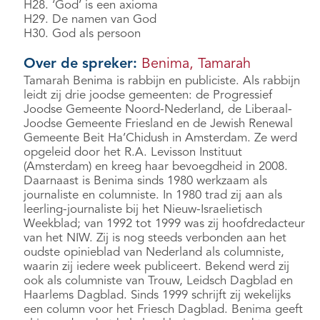
H28. ‘God’ is een axioma
H29. De namen van God
H30. God als persoon
Over de spreker:
Benima, Tamarah
Tamarah Benima is rabbijn en publiciste. Als rabbijn
leidt zij drie joodse gemeenten: de Progressief
Joodse Gemeente Noord-Nederland, de Liberaal-
Joodse Gemeente Friesland en de Jewish Renewal
Gemeente Beit Ha’Chidush in Amsterdam. Ze werd
opgeleid door het R.A. Levisson Instituut
(Amsterdam) en kreeg haar bevoegdheid in 2008.
Daarnaast is Benima sinds 1980 werkzaam als
journaliste en columniste. In 1980 trad zij aan als
leerling-journaliste bij het Nieuw-Israelietisch
Weekblad; van 1992 tot 1999 was zij hoofdredacteur
van het NIW. Zij is nog steeds verbonden aan het
oudste opinieblad van Nederland als columniste,
waarin zij iedere week publiceert. Bekend werd zij
ook als columniste van Trouw, Leidsch Dagblad en
Haarlems Dagblad. Sinds 1999 schrijft zij wekelijks
een column voor het Friesch Dagblad. Benima geeft