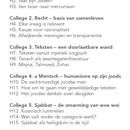
H2. Wat zijn Joden?
H3. Van boer naar mercuriaan
College 2. Recht – basis van samenleven
H4. Elke vraag is relevant
H5. Keuze voor rationaliteit
H6. Afwijkende meningen en transparantie
College 3. Teksten – een doorlaatbare wand
H7. Teksten vanuit mystiek oogpunt
H8. Tanach als zwartegatenliteratuur
H9. Misjna, Talmoed, Zohar
College 4. a Mentsch – humanisme op zijn joods
H10. De zachtmoedige joodse man
H11. Hoe om te gaan met gewelddadige teksten
H12. Het joodse denken over deugden
College 5. Sjabbat – de omarming van woe wei
H13. Kosmisch lummelen
H14. Wat valt onder de categorie werk?
H15. Sjabbat als heiligdom in de tijd