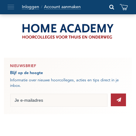
Inloggen
Account aanmaken
/
Hoofdmenu
openen
of
sluiten
NIEUWSBRIEF
Blijf op de hoogte
Informatie over nieuwe hoorcolleges, acties en tips direct in je
inbox.