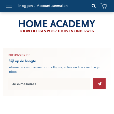
Inloggen
Account aanmaken
/
Hoofdmenu
openen
of
sluiten
NIEUWSBRIEF
Blijf op de hoogte
Informatie over nieuwe hoorcolleges, acties en tips direct in je
inbox.