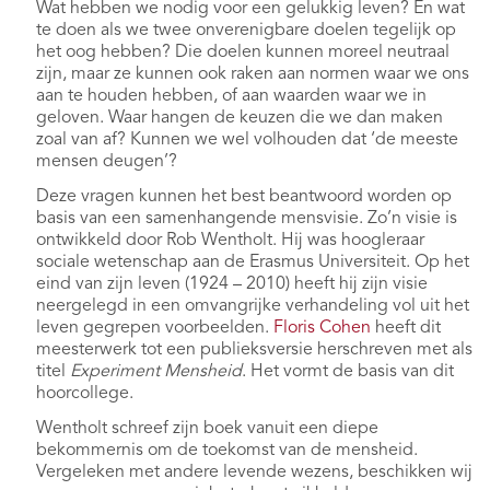
Wat hebben we nodig voor een gelukkig leven? En wat
te doen als we twee onverenigbare doelen tegelijk op
het oog hebben? Die doelen kunnen moreel neutraal
zijn, maar ze kunnen ook raken aan normen waar we ons
aan te houden hebben, of aan waarden waar we in
geloven. Waar hangen de keuzen die we dan maken
zoal van af? Kunnen we wel volhouden dat ‘de meeste
mensen deugen’?
Deze vragen kunnen het best beantwoord worden op
basis van een samenhangende mensvisie. Zo’n visie is
ontwikkeld door Rob Wentholt. Hij was hoogleraar
sociale wetenschap aan de Erasmus Universiteit. Op het
eind van zijn leven (1924 – 2010) heeft hij zijn visie
neergelegd in een omvangrijke verhandeling vol uit het
leven gegrepen voorbeelden.
Floris Cohen
heeft dit
meesterwerk tot een publieksversie herschreven met als
titel
Experiment Mensheid
. Het vormt de basis van dit
hoorcollege.
Wentholt schreef zijn boek vanuit een diepe
bekommernis om de toekomst van de mensheid.
Vergeleken met andere levende wezens, beschikken wij