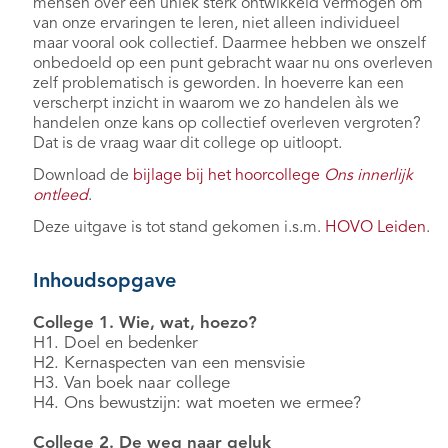
mensen over een uniek sterk ontwikkeld vermogen om
van onze ervaringen te leren, niet alleen individueel
maar vooral ook collectief. Daarmee hebben we onszelf
onbedoeld op een punt gebracht waar nu ons overleven
zelf problematisch is geworden. In hoeverre kan een
verscherpt inzicht in waarom we zo handelen àls we
handelen onze kans op collectief overleven vergroten?
Dat is de vraag waar dit college op uitloopt.
Download de
bijlage bij het hoorcollege
Ons innerlijk
ontleed
.
Deze uitgave is tot stand gekomen i.s.m.
HOVO Leiden
.
Inhoudsopgave
College 1. Wie, wat, hoezo?
H1. Doel en bedenker
H2. Kernaspecten van een mensvisie
H3. Van boek naar college
H4. Ons bewustzijn: wat moeten we ermee?
College 2. De weg naar geluk