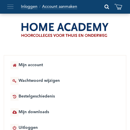
Inloggen
Account aanmaken
/
Hoofdmenu
openen
of
sluiten
Mijn account
Wachtwoord wijzigen
Bestelgeschiedenis
Mijn downloads
Uitloggen