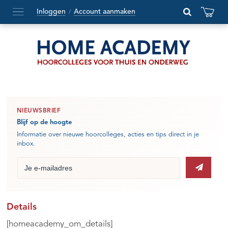
Inloggen
Account aanmaken
/
Hoofdmenu
openen
of
sluiten
NIEUWSBRIEF
Blijf op de hoogte
Informatie over nieuwe hoorcolleges, acties en tips direct in je
inbox.
Details
[homeacademy_om_details]