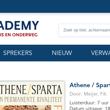
Zoeken
op
hoorcolleges
SPREKERS
NIEUW
VERW
Athene / Spart
Door:
Meijer, Fik
Luisterduur: 7 uur
Datum uitgave: 1