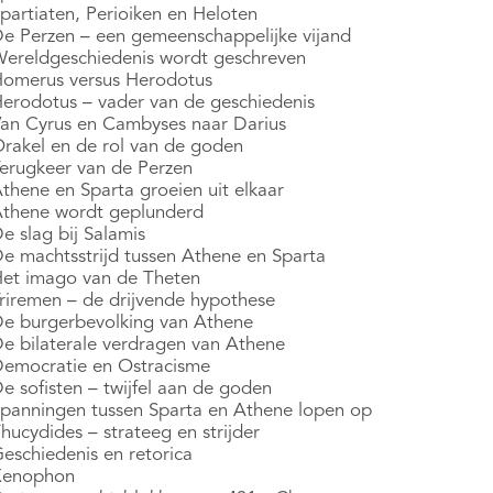
Spartiaten, Perioiken en Heloten
De Perzen – een gemeenschappelijke vijand
Wereldgeschiedenis wordt geschreven
Homerus versus Herodotus
Herodotus – vader van de geschiedenis
Van Cyrus en Cambyses naar Darius
Orakel en de rol van de goden
Terugkeer van de Perzen
Athene en Sparta groeien uit elkaar
Athene wordt geplunderd
e slag bij Salamis
De machtsstrijd tussen Athene en Sparta
Het imago van de Theten
Triremen – de drijvende hypothese
De burgerbevolking van Athene
De bilaterale verdragen van Athene
Democratie en Ostracisme
e sofisten – twijfel aan de goden
Spanningen tussen Sparta en Athene lopen op
hucydides – strateeg en strijder
Geschiedenis en retorica
Xenophon