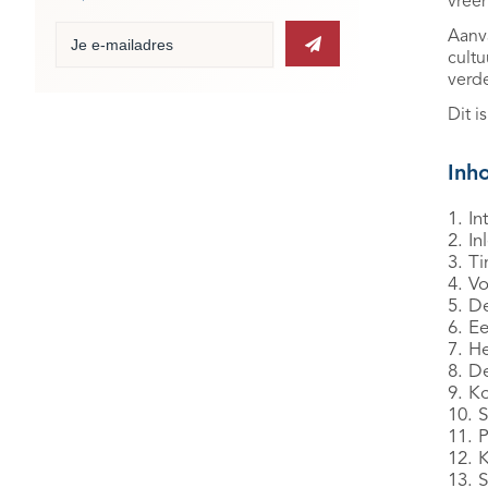
vree
Aanva
cultu
verde
Dit i
Inh
1. In
2. In
3. T
4. Vo
5. D
6. Ee
7. H
8. D
9. K
10. 
11. P
12. K
13. 