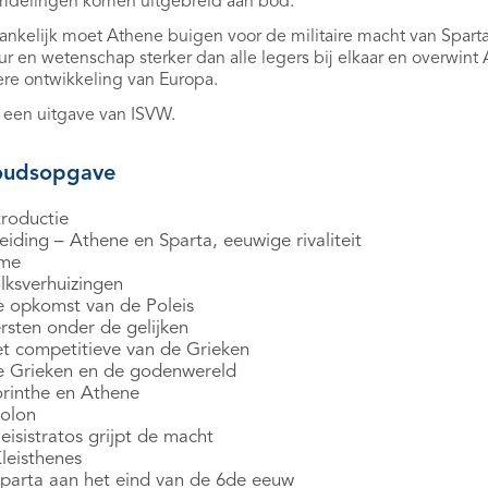
mdelingen komen uitgebreid aan bod.
nkelijk moet Athene buigen voor de militaire macht van Sparta,
ur en wetenschap sterker dan alle legers bij elkaar en overwint
re ontwikkeling van Europa.
s een uitgave van ISVW.
oudsopgave
troductie
leiding – Athene en Sparta, eeuwige rivaliteit
ime
lksverhuizingen
e opkomst van de Poleis
rsten onder de gelijken
et competitieve van de Grieken
e Grieken en de godenwereld
orinthe en Athene
Solon
eisistratos grijpt de macht
leisthenes
Sparta aan het eind van de 6de eeuw