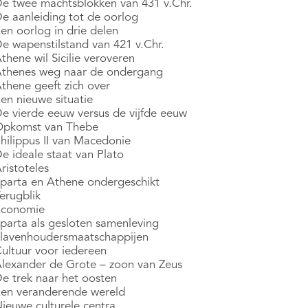
De twee machtsblokken van 431 v.Chr.
De aanleiding tot de oorlog
en oorlog in drie delen
De wapenstilstand van 421 v.Chr.
thene wil Sicilie veroveren
Athenes weg naar de ondergang
Athene geeft zich over
en nieuwe situatie
De vierde eeuw versus de vijfde eeuw
Opkomst van Thebe
Philippus II van Macedonie
e ideale staat van Plato
ristoteles
Sparta en Athene ondergeschikt
erugblik
Economie
Sparta als gesloten samenleving
Slavenhoudersmaatschappijen
Cultuur voor iedereen
Alexander de Grote – zoon van Zeus
De trek naar het oosten
Een veranderende wereld
Nieuwe culturele centra