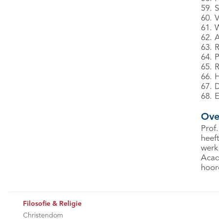
59. S
60. 
61. 
62. 
63. 
64. 
65. 
66. 
67. 
68. 
Ove
Prof.
heef
werk
Acad
hoor
Filosofie & Religie
Christendom