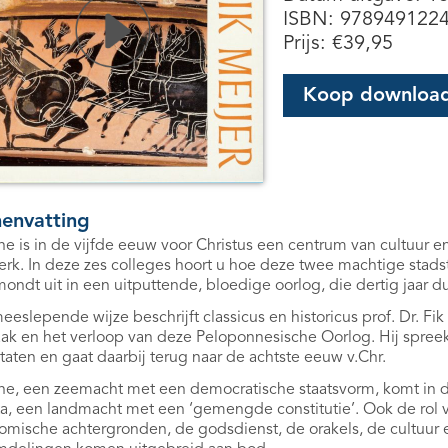
ISBN: 978949122
Prijs:
€
39,95
Koop downloa
envatting
e is in de vijfde eeuw voor Christus een centrum van cultuur en
rk. In deze zes colleges hoort u hoe deze twee machtige stad
ondt uit in een uitputtende, bloedige oorlog, die dertig jaar du
eslepende wijze beschrijft classicus en historicus prof. Dr. Fik 
ak en het verloop van deze Peloponnesische Oorlog. Hij spree
taten en gaat daarbij terug naar de achtste eeuw v.Chr.
e, een zeemacht met een democratische staatsvorm, komt in de
a, een landmacht met een ‘gemengde constitutie’. Ook de rol va
omische achtergronden, de godsdienst, de orakels, de cultuur