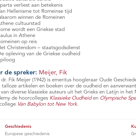
parta verliest aan betekenis
Van Hellenisme tot Romeinse tijd
Waarom winnen de Romeinen
Athene cultuurstad
Rome wordt een Griekse stad
Paulus in Athene
Romeinen op reis
Het Christendom – staatsgodsdienst
De opleving van de Griekse oudheid
Epiloog
r de spreker:
Meijer, Fik
 dr. Fik Meijer (1942) is emeritus hoogleraar Oude Geschiede
t talloze artikelen en boeken over de oudheid en aanverwan
 van diverse klassieke auteurs uit het Grieks en Latijn in h
emy de hoorcolleges
Klassieke Oudheid
en
Olympische Spe
college
Van Babylon tot New York
.
Geschiedenis
Ku
Europese geschiedenis
Gr