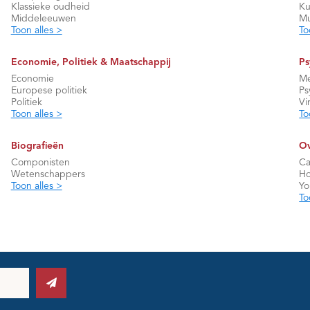
Klassieke oudheid
Ku
Middeleeuwen
Mu
Toon alles >
To
Economie, Politiek & Maatschappij
Ps
Economie
Me
Europese politiek
Ps
Politiek
Vi
Toon alles >
To
Biografieën
Ov
Componisten
Ca
Wetenschappers
Ho
Toon alles >
Y
To