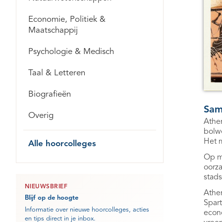
Economie, Politiek &
Maatschappij
Psychologie & Medisch
Taal & Letteren
Biografieën
Sam
Overig
Athen
bolwe
Het m
Alle hoorcolleges
Op me
oorza
stads
NIEUWSBRIEF
Athen
Blijf op de hoogte
Spart
Informatie over nieuwe hoorcolleges, acties
econ
en tips direct in je inbox.