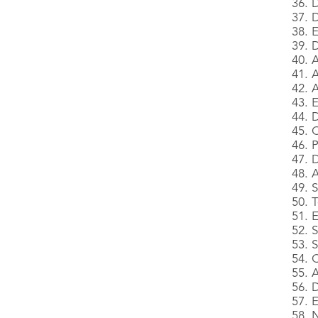
36. 
37. 
38. E
39. 
40. A
41. 
42. 
43. E
44. 
45. 
46. 
47. D
48. A
49. 
50. T
51. 
52. 
53. 
54. 
55. 
56. 
57. 
58. 