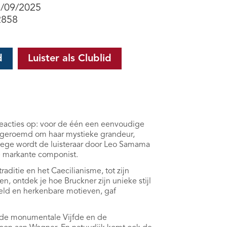
6/09/2025
2858
d
Luister als Clublid
reacties op: voor de één een eenvoudige
t geroemd om haar mystieke grandeur,
llege wordt de luisteraar door Leo Samama
 markante componist.
aditie en het Caecilianisme, tot zijn
, ontdek je hoe Bruckner zijn unieke stijl
eld en herkenbare motieven, gaf
 de monumentale Vijfde en de