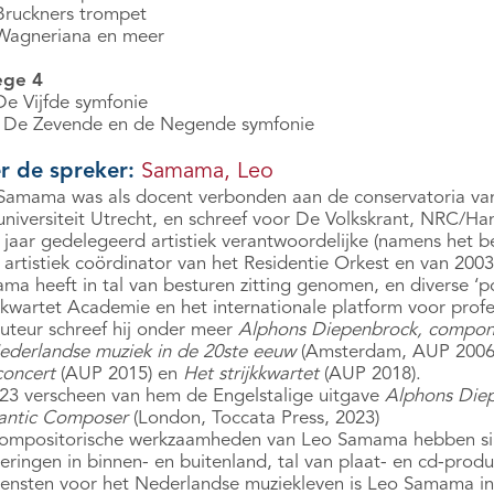
Bruckners trompet
Wagneriana en meer
ege 4
De Vijfde symfonie
 De Zevende en de Negende symfonie
r de spreker:
Samama, Leo
Samama was als docent verbonden aan de conservatoria van 
suniversiteit Utrecht, en schreef voor De Volkskrant, NRC/Ha
 jaar gedelegeerd artistiek verantwoordelijke (namens het be
 artistiek coördinator van het Residentie Orkest en van 200
ma heeft in tal van besturen zitting genomen, en diverse ‘p
jkkwartet Academie en het internationale platform voor pro
auteur schreef hij onder meer
Alphons Diepenbrock, componi
ederlandse muziek in de 20ste eeuw
(Amsterdam, AUP 2006
concert
(AUP 2015) en
Het strijkkwartet
(AUP 2018).
023 verscheen van hem de Engelstalige uitgave
Alphons Die
ntic Composer
(London, Toccata Press, 2023)
ompositorische werkzaamheden van Leo Samama hebben sinds 
eringen in binnen- en buitenland, tal van plaat- en cd-produ
iensten voor het Nederlandse muziekleven is Leo Samama in 