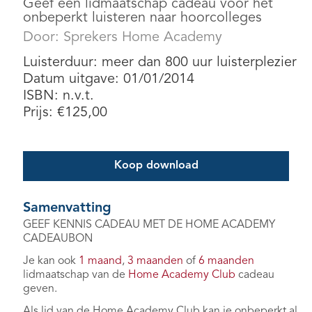
Geef een lidmaatschap cadeau voor het
onbeperkt luisteren naar hoorcolleges
Door:
Sprekers Home Academy
Luisterduur: meer dan 800 uur luisterplezier
Datum uitgave: 01/01/2014
ISBN: n.v.t.
Prijs:
€
125,00
Koop download
Samenvatting
GEEF KENNIS CADEAU MET DE HOME ACADEMY
CADEAUBON
Je kan ook
1 maand
,
3 maanden
of
6 maanden
lidmaatschap van de
Home Academy Club
cadeau
geven.
Als lid van de Home Academy Club kan je onbeperkt al