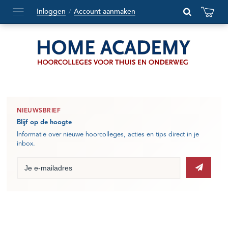
Inloggen
Account aanmaken
/
Hoofdmenu
openen
of
sluiten
NIEUWSBRIEF
Blijf op de hoogte
Informatie over nieuwe hoorcolleges, acties en tips direct in je
inbox.