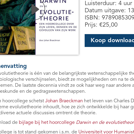
Luisterduur: 4 uur
Datum uitgave: 1
ISBN: 978908530
Prijs:
€
25,00
Koop downloa
envatting
olutietheorie is één van de belangrijkste wetenschappelijke t
biologische verschijnselen, biedt ze mogelijkheden om na te de
emen. De laatste decennia vindt ze ook haar weg naar andere 
eskunde en de gedragswetenschappen.
jn hoorcollege schetst
Johan Braeckman
het leven van Charles D
rne evolutietheorie inhoudt, hoe ze zich ontwikkelde bij haa
diverse actuele discussies omtrent de theorie.
load de
bijlage bij het hoorcollege
Darwin en de evolutietheor
ollege is tot stand gekomen i.s.m. de
Universiteit voor Humanist