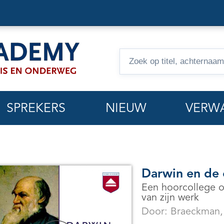
Zoeken
op
hoorcolleges
SPREKERS
NIEUW
VERW
Darwin en de 
Een hoorcollege o
van zijn werk
Door:
Braeckman,