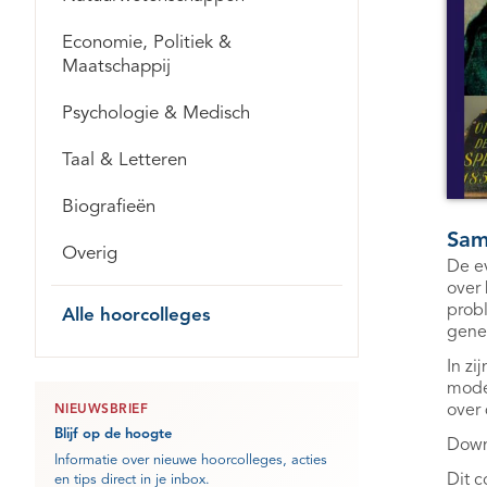
Economie, Politiek &
Maatschappij
Psychologie & Medisch
Taal & Letteren
Biografieën
Sam
Overig
De ev
over 
probl
Alle hoorcolleges
gene
In zi
mode
over 
NIEUWSBRIEF
Blijf op de hoogte
Down
Informatie over nieuwe hoorcolleges, acties
Dit c
en tips direct in je inbox.