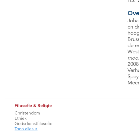
H3. 
Ove
Joha
en de
hoog
Brus
de e
West
moor
2008
Verh
Spey
Meer
Filosofie & Religie
Christendom
Ethiek
Godsdienstfilosofie
Toon alles >