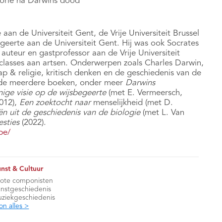
heorie na Darwins dood
n de Universiteit Gent, de Vrije Universiteit Brussel
egeerte aan de Universiteit Gent. Hij was ook Socrates
uteur en gastprofessor aan de Vrije Universiteit
classes aan artsen. Onderwerpen zoals Charles Darwin,
 & religie, kritisch denken en de geschiedenis van de
erde meerdere boeken, onder meer
Darwins
nige visie op de wijsbegeerte
(met E. Vermeersch,
012),
Een zoektocht naar
menselijkheid (met D.
n uit de geschiedenis van de biologie
(met L. Van
esties
(2022).
be/
nst & Cultuur
ote componisten
nstgeschiedenis
ziekgeschiedenis
on alles >