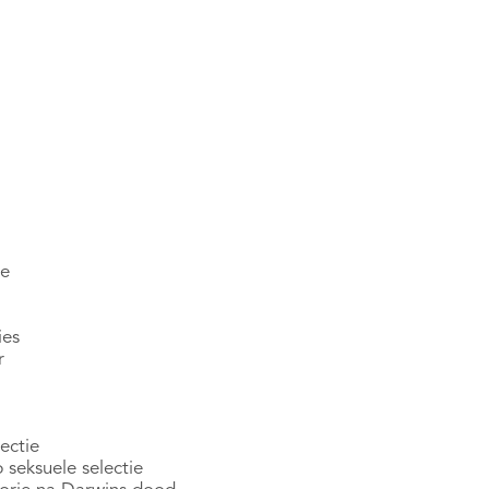
ce
ies
r
ectie
 seksuele selectie