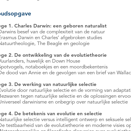
oudsopgave
ege 1. Charles Darwin: een geboren naturalist
Darwins besef van de complexiteit van de natuur
Erasmus Darwin en Charles’ afgebroken studies
Natuurtheologie, The Beagle en geologie
ege 2. De ontwikkeling van de evolutietheorie
Vuurlanders, huwelijk en Down House
Spotvogels, notaboekjes en een moordbekentenis
De dood van Annie en de gevolgen van een brief van Walla
ege 3. De werking van natuurlijke selectie
Evolutie door natuurlijke selectie en de vorming van adaptat
Bezwaren tegen natuurlijke selectie en de oplossingen ervoo
Universeel darwinisme en onbegrip over natuurlijke selectie
ege 4. De betekenis van evolutie en selectie
atuurlijke selectie versus intelligent ontwerp en seksuele sel
De testbaarheid van de evolutietheorie en moderne visies op