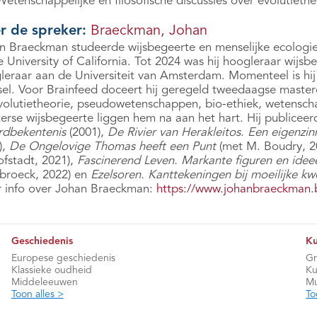
Wetenschappelijke en filosofische discussies over evolutiet
r de spreker:
Braeckman, Johan
n Braeckman studeerde wijsbegeerte en menselijke ecologie aa
 University of California. Tot 2024 was hij hoogleraar wijsb
leraar aan de Universiteit van Amsterdam. Momenteel is hij a
sel. Voor Brainfeed doceert hij geregeld tweedaagse master
volutietheorie, pseudowetenschappen, bio-ethiek, wetenschap
erse wijsbegeerte liggen hem na aan het hart. Hij publice
dbekentenis
(2001),
De Rivier van Herakleitos
.
Een eigenzin
),
De Ongelovige Thomas heeft een Punt
(met M. Boudry, 2
ofstadt, 2021),
Fascinerend Leven. Markante figuren en ideeë
broeck, 2022) en
Ezelsoren. Kanttekeningen bij moeilijke kw
 info over Johan Braeckman:
https://www.johanbraeckman.
Geschiedenis
Ku
Europese geschiedenis
Gr
Klassieke oudheid
Ku
Middeleeuwen
Mu
Toon alles >
To