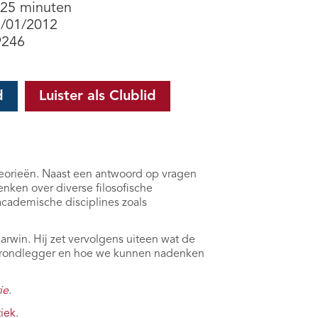
 25 minuten
3/01/2012
9246
d
Luister als Clublid
heorieën. Naast een antwoord op vragen
nken over diverse filosofische
academische disciplines zoals
arwin. Hij zet vervolgens uiteen wat de
r grondlegger en hoe we kunnen nadenken
ie
.
iek
.