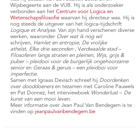
Wijsbegeerte aan de VUB. Hij is als onderzoeker
verbonden aan het
Centrum voor Logica en
Wetenschapsfilosofie
waarvan hij directeur was. Hij is
nog steeds de uitgever van het logica-tijdschrift
Logique et Analyse
. Van zijn hand verschenen diverse
werken, waaronder
Over wat ik nog wil
schrijven,
Hamlet en entropie
,
De vrolijke
atheïst
,
Elke drie seconden
, V
erdwaalde stad –
Filosoferen langs straten en pleinen
,
Wijs, grijs &
puber – pleidooi voor de burgerlijk ongehoorzame
senior
en
Geraas & geruis – een pleidooi voor
imperfectie.
Samen met Ignaas Devisch schreef hij
Doordenken
over dooddoeners
en tezamen met Caroline Pauwels
en Pat Donnez, het interviewboek
Wonderlust
–
De
kunst van een mooi leven
.
Meer informatie over Jean Paul Van Bendegem is te
vinden op
jeanpaulvanbendegem.be