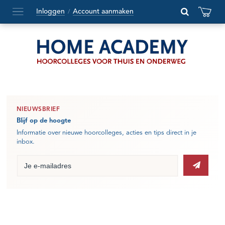
Inloggen
Account aanmaken
/
Hoofdmenu
openen
of
sluiten
NIEUWSBRIEF
Blijf op de hoogte
Informatie over nieuwe hoorcolleges, acties en tips direct in je
inbox.