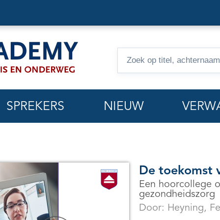
Zoeken
op
hoorcolleges
SPREKERS
NIEUW
VERW
De toekomst 
Een hoorcollege o
gezondheidszorg
Door:
Heyning, F