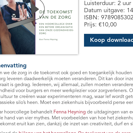
Luisterduur: 2 uur
Datum uitgave: 1
ISBN: 978908530
Prijs:
€
10,00
Koop downloa
envatting
n we de zorg in de toekomst ook goed en toegankelijk houden 
rg leveren daadwerkelijk moeten veranderen. Dit kan door inze
aait is gedrag. Iedereen, wij allemaal, zullen moeten verander
dheid voor burgers en meer werkplezier voor zorgverleners. Om 
cultuur te creëren waar experimenteren mag, waar lef wordt g
assieke silo’s heen. Moet een ziekenhuis bijvoorbeeld perse e
ar hoorcollege behandelt
Fenna Heyning
de uitdagingen van e
e hand van vier mythes. Met voorbeelden van hoe het ziekenhu
ekomst eruit kan zien, dankzij de inzet van creativiteit, durf en