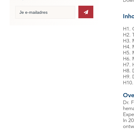
Down
Inh
H1. 
H2. T
H3. M
H4. 
H5. M
H6. 
H7. 
H8. 
H9. 
H10.
Ove
Dr. 
hema
Exper
In 2
ontw