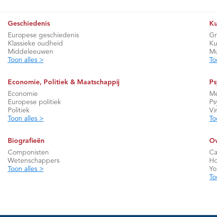
Geschiedenis
Ku
Europese geschiedenis
Gr
Klassieke oudheid
Ku
Middeleeuwen
Mu
Toon alles >
To
Economie, Politiek & Maatschappij
Ps
Economie
Me
Europese politiek
Ps
Politiek
Vi
Toon alles >
To
Biografieën
Ov
Componisten
Ca
Wetenschappers
Ho
Toon alles >
Y
To