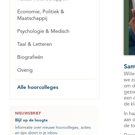
Economie, Politiek &
Maatschappij
Psychologie & Medisch
Taal & Letteren
Biografieën
Sam
Overig
Wille
we zo
om dr
Alle hoorcolleges
gezon
een 
de kl
In ha
NIEUWSBRIEF
aan d
Blijf op de hoogte
de to
Informatie over nieuwe hoorcolleges, acties
en tips direct in je inbox.