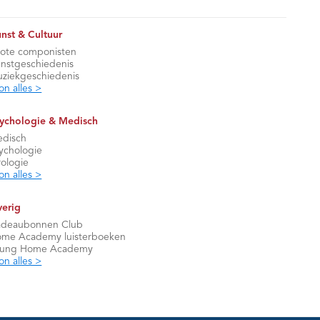
nst & Cultuur
ote componisten
nstgeschiedenis
ziekgeschiedenis
on alles >
ychologie & Medisch
disch
ychologie
rologie
on alles >
erig
deaubonnen Club
me Academy luisterboeken
oung Home Academy
on alles >