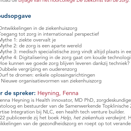
load de
bijlage van het hoorcollege
De toekomst van de zorg
.
oudsopgave
Ontwikkelingen in de ziekenhuiszorg
oegang tot zorg in internationaal perspectief
ythe 1: ziekte overvalt je
Mythe 2: de zorg is een aparte wereld
ythe 3: medisch specialistische zorg vindt altijd plaats in 
Mythe 4: Digitalisering in de zorg gaat om koude technolog
Hoe kunnen we goede zorg blijven leveren dankzij techniek?
Dubbele vergrijzing en ouderenzorg
Durf te dromen: enkele oplossingsrichtingen
 Nieuwe organisatievormen van ziekenhuiszorg
r de spreker:
Heyning, Fenna
Fenna Heyning is Health innovator, MD PhD, zorgdeskundige en
toloog en bestuurder van de Samenwerkende Topklinische Zi
tise Integration bij NLC, een health tech venture builder.
022 publiceerde zij het boek
Help, het ziekenhuis verdwijnt
. 
ikkelingen van de gezondheidszorg en roept op tot verander