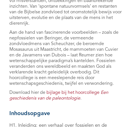
vol misverstanden, ontdekkingen en baanbrekende
inzichten. Van ‘spontane natuurvormsels’ en restanten
van de Bijbelse zondvloed tot onomstotelijk bewijs voor
uitsterven, evolutie en de plaats van de mens in het
dierenrijk.
Aan de hand van fascinerende voorbeelden – zoals de
nepfossielen van Beringer, de vermeende
zondvloedmens van Scheuchzer, de beroemde
Mosasaurus uit Maastricht, de mammoeten van Cuvier
en de Javamens van Dubois – laat Reumer zien hoe
wetenschappelijke paradigma’s kantelden. Fossielen
veranderden ons wereldbeeld en maakten God als
verklarende kracht geleidelijk overbodig. Dit
hoorcollege is een meeslepende reis door
wetenschapsgeschiedenis, twijfel en verwondering.
Download hier de
bijlage bij het hoorcollege
Een
geschiedenis van de paleontologie
.
Inhoudsopgave
H1. Inleiding: een verhaal over fossielen en de