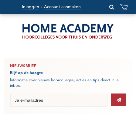
Inloggen
Account aanmaken
/
Hoofdmenu
openen
of
sluiten
NIEUWSBRIEF
Blijf op de hoogte
Informatie over nieuwe hoorcolleges, acties en tips direct in je
inbox.