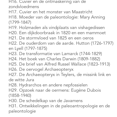
H16. Cuvier en de ontmaskering van de
zondvloedmens
H17. Cuvier en het monster van Maastricht
H18. Moeder van de paleontologie: Mary Anning
(1799-1847)
H19. Holzmaden als vindplaats van vishagedissen
H20. Een dijkdoorbraak in 1820 en een mammoet
H21. De stormvloed van 1825 en een oeros
H22. De ouderdom van de aarde. Hutton (1726-1797)
en Lyell (1797-1875)
H23. De transformatie van Lamarck (1744-1829)
H24. Het boek van Charles Darwin (1809-1882)
H25. De brief van Alfred Russel Wallace (1823-1913)
H26. De oervogel Archaeopteryx
H27. De Archaeopteryx in Teylers, de missink link en
de witte Jura
H28. Hydrarchos en andere nepfossielen
H29. Opzoek naar de oermens: Eugène Dubois
(1858-1940)
H30. De schedelkap van de Javamens
H31. Ontwikkelingen in de paleoantropologie en de
paleontologie