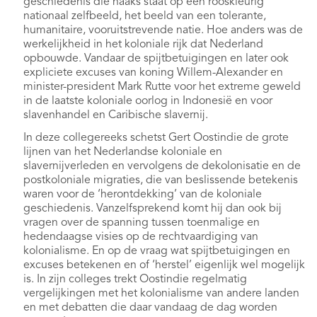
geschiedenis die haaks staat op een rooskleurig
nationaal zelfbeeld, het beeld van een tolerante,
humanitaire, vooruitstrevende natie. Hoe anders was de
werkelijkheid in het koloniale rijk dat Nederland
opbouwde. Vandaar de spijtbetuigingen en later ook
expliciete excuses van koning Willem-Alexander en
minister-president Mark Rutte voor het extreme geweld
in de laatste koloniale oorlog in Indonesië en voor
slavenhandel en Caribische slavernij.
In deze collegereeks schetst Gert Oostindie de grote
lijnen van het Nederlandse koloniale en
slavernijverleden en vervolgens de dekolonisatie en de
postkoloniale migraties, die van beslissende betekenis
waren voor de ‘herontdekking’ van de koloniale
geschiedenis. Vanzelfsprekend komt hij dan ook bij
vragen over de spanning tussen toenmalige en
hedendaagse visies op de rechtvaardiging van
kolonialisme. En op de vraag wat spijtbetuigingen en
excuses betekenen en of ‘herstel’ eigenlijk wel mogelijk
is. In zijn colleges trekt Oostindie regelmatig
vergelijkingen met het kolonialisme van andere landen
en met debatten die daar vandaag de dag worden