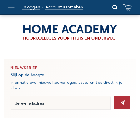
Inloggen
Account aanmaken
/
Hoofdmenu
openen
of
sluiten
NIEUWSBRIEF
Blijf op de hoogte
Informatie over nieuwe hoorcolleges, acties en tips direct in je
inbox.