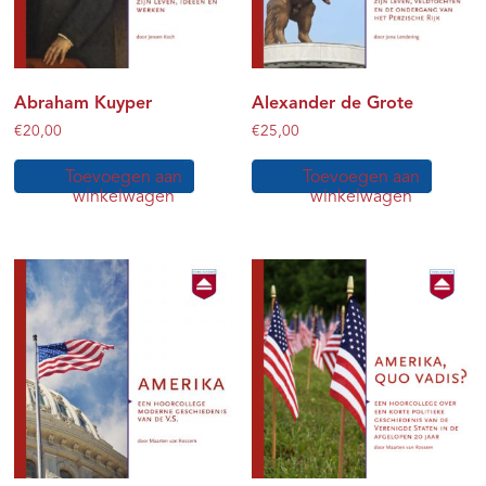
Abraham Kuyper
Alexander de Grote
€
20,00
€
25,00
Toevoegen aan
Toevoegen aan
winkelwagen
winkelwagen