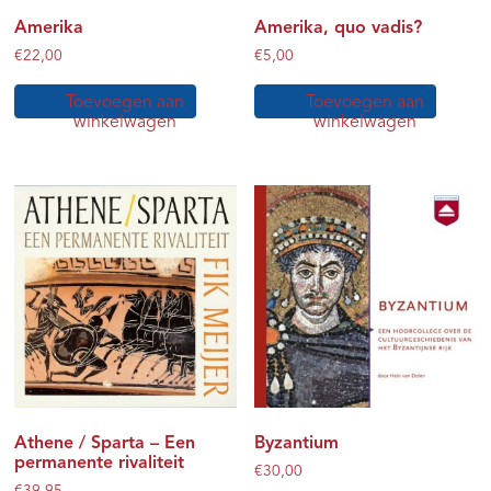
Amerika
Amerika, quo vadis?
€
22,00
€
5,00
Toevoegen aan
Toevoegen aan
winkelwagen
winkelwagen
Athene / Sparta – Een
Byzantium
permanente rivaliteit
€
30,00