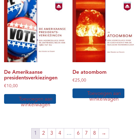
De Amerikaanse
De atoombom
presidentsverkiezingen
€
25,00
€
10,00
Toevoegen aan
Toevoegen aan
winkelwagen
winkelwagen
1
2
3
4
…
6
7
8
→