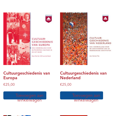
Cultuurgeschiedenis van
Cultuurgeschiedenis van
Europa
Nederland
€
25,00
€
25,00
Toevoegen aan
Toevoegen aan
winkelwagen
winkelwagen