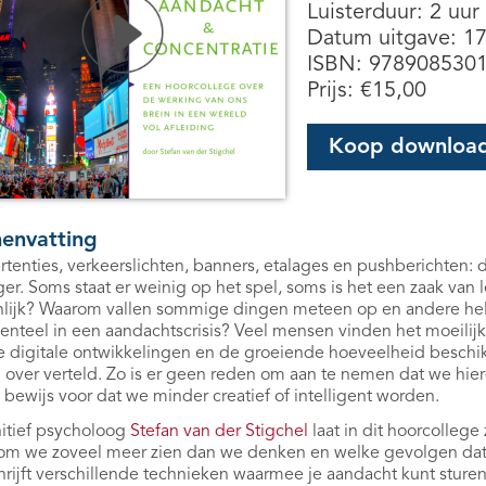
Luisterduur: 2 uur
Datum uitgave: 1
ISBN: 978908530
Prijs:
€
15,00
Koop downloa
envatting
tenties, verkeerslichten, banners, etalages en pushberichten: 
ger. Soms staat er weinig op het spel, soms is het een zaak va
nlijk? Waarom vallen sommige dingen meteen op en andere he
teel in een aandachtscrisis? Veel mensen vinden het moeilijk
e digitale ontwikkelingen en de groeiende hoeveelheid beschik
 over verteld. Zo is er geen reden om aan te nemen dat we hie
bewijs voor dat we minder creatief of intelligent worden.
itief psycholoog
Stefan van der Stigchel
laat in dit hoorcollege
m we zoveel meer zien dan we denken en welke gevolgen dat he
rijft verschillende technieken waarmee je aandacht kunt sture