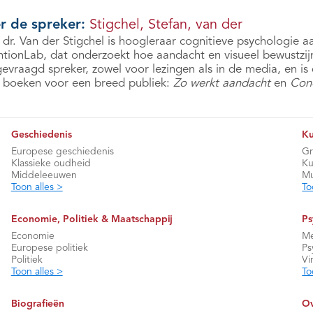
r de spreker:
Stigchel, Stefan, van der
 dr. Van der Stigchel is hoogleraar cognitieve psychologie a
ntionLab, dat onderzoekt hoe aandacht en visueel bewustzijn
gevraagd spreker, zowel voor lezingen als in de media, en i
 boeken voor een breed publiek:
Zo werkt aandacht
en
Conc
Geschiedenis
Ku
Europese geschiedenis
Gr
Klassieke oudheid
Ku
Middeleeuwen
Mu
Toon alles >
To
Economie, Politiek & Maatschappij
Ps
Economie
Me
Europese politiek
Ps
Politiek
Vi
Toon alles >
To
Biografieën
Ov