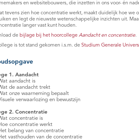
memakers en websitebouwers, die inzetten in ons voor- én nade
aat tevens zien hoe concentratie werkt, maakt duidelijk hoe 
iken en legt de nieuwste wetenschappelijke inzichten uit. Maa
ncentratie langer vast kunt houden.
load de
bijlage bij het hoorcollege
Aandacht en concentratie
.
ollege is tot stand gekomen i.s.m. de
Studium Generale Universi
oudsopgave
ege 1. Aandacht
Wat aandacht is
Wat de aandacht trekt
Wat onze waarneming bepaalt
Visuele verwaarlozing en bewustzijn
ege 2. Concentratie
Wat concentratie is
Hoe concentratie werkt
Het belang van concentratie
Het vasthouden van de concentratie