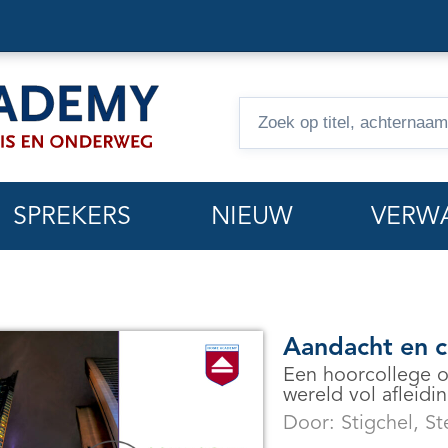
Zoeken
op
hoorcolleges
SPREKERS
NIEUW
VERW
Aandacht en c
Een hoorcollege o
wereld vol afleidi
Door:
Stigchel, St