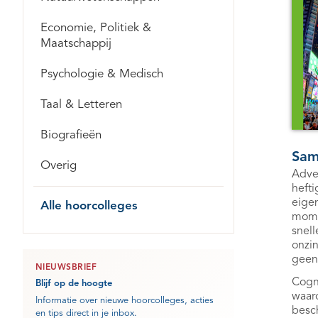
Economie, Politiek &
Maatschappij
Psychologie & Medisch
Taal & Letteren
Biografieën
Sam
Overig
Adver
hefti
eige
Alle hoorcolleges
momen
snell
onzin
geen 
NIEUWSBRIEF
Cogn
Blijf op de hoogte
waaro
Informatie over nieuwe hoorcolleges, acties
besch
en tips direct in je inbox.