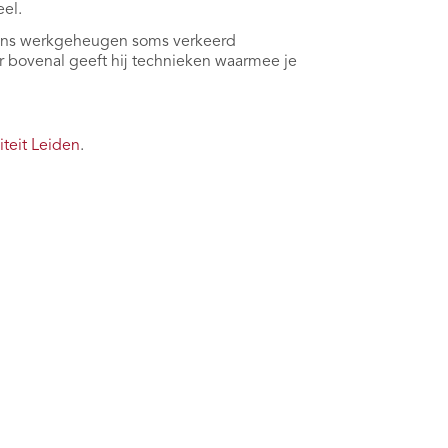
el.
we ons werkgeheugen soms verkeerd
r bovenal geeft hij technieken waarmee je
teit Leiden
.