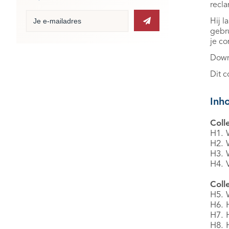
recla
Hij l
gebru
je co
Down
Dit c
Inh
Coll
H1. 
H2. 
H3. 
H4. 
Coll
H5. 
H6. 
H7. 
H8. 