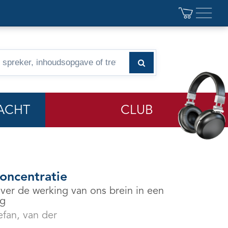
ACHT
CLUB
oncentratie
ver de werking van ons brein in een
ng
efan, van der