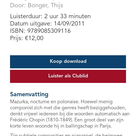
Door:
Bonger, Thijs
Luisterduur: 2 uur 33 minuten
Datum uitgave: 14/09/2011
ISBN: 9789085309116
Prijs:
€
12,00
Koop download
Luister als Clublid
Samenvatting
Mazurka, nocturne en polonaise. Hoewel menig
componist zich met die genres heeft beziggehouden,
denkt vrijwel iedereen bij die woorden automatisch aan
Frédéric Chopin (1810-1849). Een groot deel van zijn
korte leven woonde hij in ballingschap in Parijs.
Zijn subtiele composities en pianospel, de heimwee