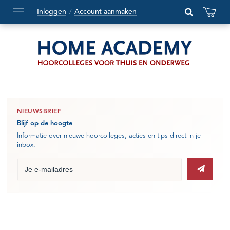
Inloggen
Account aanmaken
/
Hoofdmenu
openen
of
sluiten
NIEUWSBRIEF
Blijf op de hoogte
Informatie over nieuwe hoorcolleges, acties en tips direct in je
inbox.