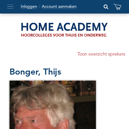
Inloggen
Account aanmaken
/
Hoofdmenu
openen
of
sluiten
Toon overzicht sprekers
Bonger, Thijs