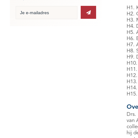
H1. 
H2. 
H3. 
H4. D
H5. 
H6. 
H7. 
H8. 
H9. 
H10.
H11.
H12.
H13.
H14.
H15.
Ove
Drs. 
van A
coll
hij 