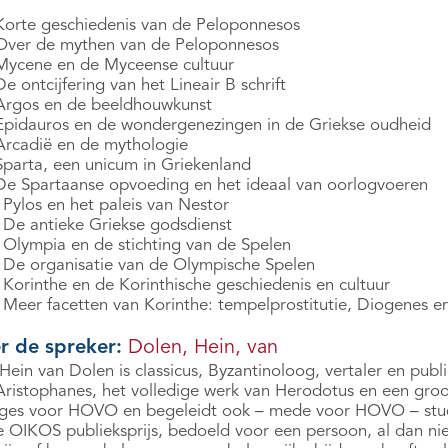
Korte geschiedenis van de Peloponnesos
Over de mythen van de Peloponnesos
Mycene en de Myceense cultuur
e ontcijfering van het Lineair B schrift
Argos en de beeldhouwkunst
Epidauros en de wondergenezingen in de Griekse oudheid
Arcadië en de mythologie
Sparta, een unicum in Griekenland
De Spartaanse opvoeding en het ideaal van oorlogvoeren
 Pylos en het paleis van Nestor
 De antieke Griekse godsdienst
 Olympia en de stichting van de Spelen
 De organisatie van de Olympische Spelen
 Korinthe en de Korinthische geschiedenis en cultuur
 Meer facetten van Korinthe: tempelprostitutie, Diogenes 
r de spreker:
Dolen, Hein, van
Hein van Dolen is classicus, Byzantinoloog, vertaler en public
ristophanes, het volledige werk van Herodotus en een groot a
eges voor HOVO en begeleidt ook – mede voor HOVO – studie
de OIKOS publieksprijs, bedoeld voor een persoon, al dan nie