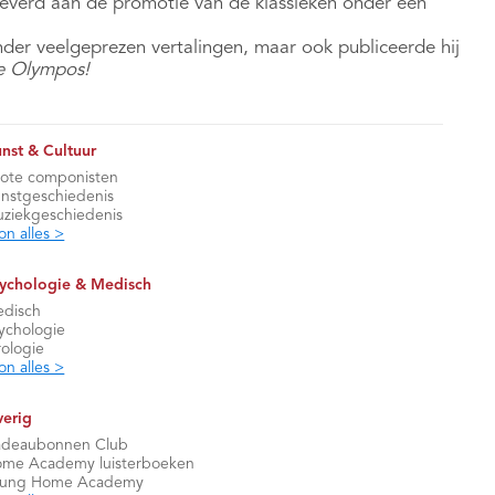
eleverd aan de promotie van de klassieken onder een
nder veelgeprezen vertalingen, maar ook publiceerde hij
e Olympos!
nst & Cultuur
ote componisten
nstgeschiedenis
ziekgeschiedenis
on alles >
ychologie & Medisch
disch
ychologie
rologie
on alles >
erig
deaubonnen Club
me Academy luisterboeken
oung Home Academy