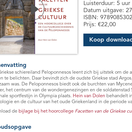
Luisterduur: 5 uur
Datum uitgave: 2
ISBN: 978908530
Prijs:
€
22,00
Koop downloa
envatting
riekse schiereiland Peloponnesos leent zich bij uitstek om de a
n te belichten. Daar bevindt zich de oudste Griekse stad Argo
zaam was. De Peloponnesos biedt ook de burchten van Mycene,
er, het centrum van de wondergenezingen en de soldatenstad S
nale sportfestijn in Olympia plaats.
Hein van Dolen
behandelt in
logie en de cultuur van het oude Griekenland in de periode van
load de
bijlage bij het hoorcollege
Facetten van de Griekse cu
oudsopgave