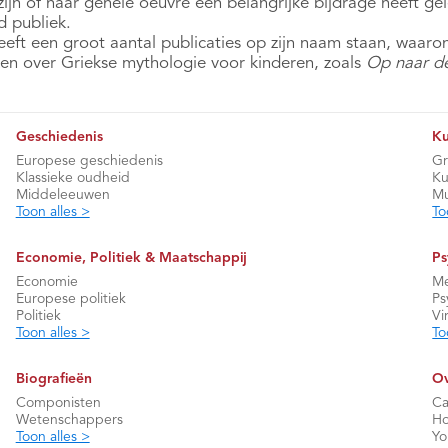
zijn of haar gehele oeuvre een belangrijke bijdrage heeft g
d publiek.
heeft een groot aantal publicaties op zijn naam staan, waaro
en over Griekse mythologie voor kinderen, zoals
Op naar d
Geschiedenis
Ku
Europese geschiedenis
Gr
Klassieke oudheid
Ku
Middeleeuwen
Mu
Toon alles >
To
Economie, Politiek & Maatschappij
Ps
Economie
Me
Europese politiek
Ps
Politiek
Vi
Toon alles >
To
Biografieën
Ov
Componisten
Ca
Wetenschappers
Ho
Toon alles >
Y