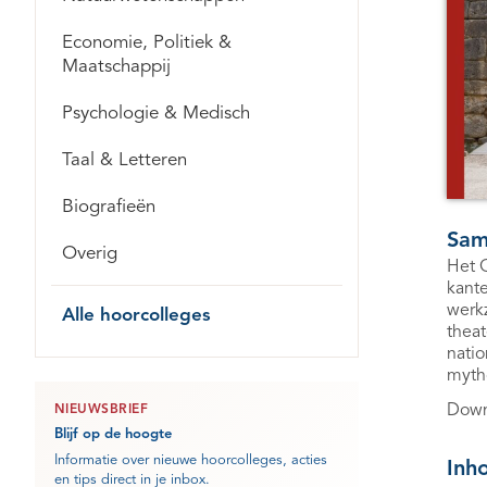
Economie, Politiek &
Maatschappij
Psychologie & Medisch
Taal & Letteren
Biografieën
Sam
Overig
Het G
kante
werk
Alle hoorcolleges
theat
natio
mytho
Down
NIEUWSBRIEF
Blijf op de hoogte
Informatie over nieuwe hoorcolleges, acties
Inh
en tips direct in je inbox.