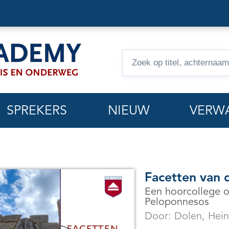
Zoeken
op
hoorcolleges
SPREKERS
NIEUW
VERW
Facetten van 
Een hoorcollege o
Peloponnesos
Door:
Dolen, Hein