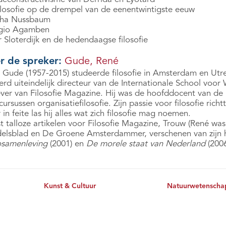
ilosofie op de drempel van de eenentwintigste eeuw
ha Nussbaum
gio Agamben
 Sloterdijk en de hedendaagse filosofie
r de spreker:
Gude, René
 Gude (1957-2015) studeerde filosofie in Amsterdam en Utr
erd uiteindelijk directeur van de Internationale School voor
ever van Filosofie Magazine. Hij was de hoofddocent van de 
cursussen organisatiefilosofie. Zijn passie voor filosofie ri
in feite las hij alles wat zich filosofie mag noemen.
 talloze artikelen voor Filosofie Magazine, Trouw (René was 
elsblad en De Groene Amsterdammer, verschenen van zijn 
cosamenleving
(2001) en
De morele staat van Nederland
(2006
Kunst & Cultuur
Natuurwetenscha