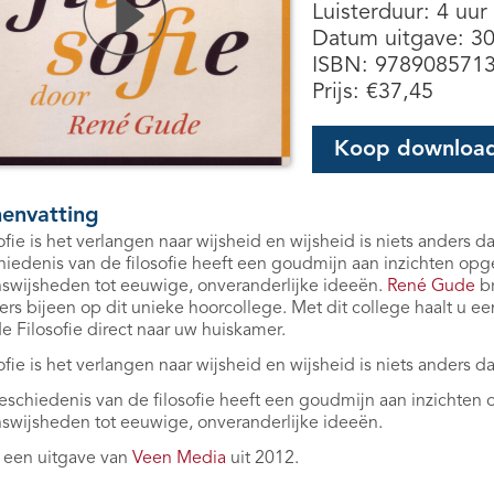
Luisterduur: 4 uur
Datum uitgave: 3
ISBN: 978908571
Prijs:
€
37,45
Koop downloa
envatting
ofie is het verlangen naar wijsheid en wijsheid is niets anders d
iedenis van de filosofie heeft een goudmijn aan inzichten op
swijsheden tot eeuwige, onveranderlijke ideeën.
René Gude
br
rs bijeen op dit unieke hoorcollege. Met dit college haalt u 
e Filosofie direct naar uw huiskamer.
ofie is het verlangen naar wijsheid en wijsheid is niets anders d
schiedenis van de filosofie heeft een goudmijn aan inzichten
swijsheden tot eeuwige, onveranderlijke ideeën.
s een uitgave van
Veen Media
uit 2012.