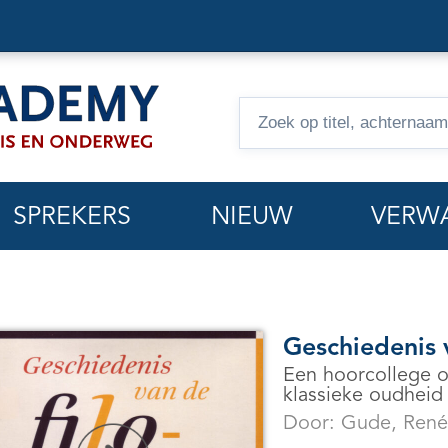
Zoeken
op
hoorcolleges
SPREKERS
NIEUW
VERW
Geschiedenis v
Een hoorcollege o
klassieke oudheid
Door:
Gude, René