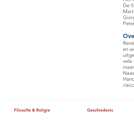
De f
Mart
Gior
Peter
Ove
René
en w
uitg
vele 
maar 
Naast
Hand
risi
Filosofie & Religie
Geschiedenis