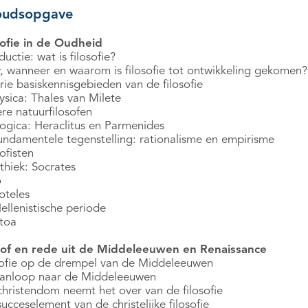
oudsopgave
sofie in de Oudheid
ductie: wat is filosofie?
, wanneer en waarom is filosofie tot ontwikkeling gekomen?
rie basiskennisgebieden van de filosofie
ysica: Thales van Milete
re natuurfilosofen
ogica: Heraclitus en Parmenides
undamentele tegenstelling: rationalisme en empirisme
ofisten
thiek: Socrates
o
oteles
ellenistische periode
toa
of en rede uit de Middeleeuwen en Renaissance
sofie op de drempel van de Middeleeuwen
anloop naar de Middeleeuwen
christendom neemt het over van de filosofie
ucceselement van de christelijke filosofie