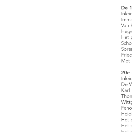
De 1
Inle
Imma
Van 
Hege
Het 
Scho
Sore
Fried
Met 
20e 
Inlei
De W
Karl
Thom
Witt
Feno
Heid
Het 
Het 
Het 