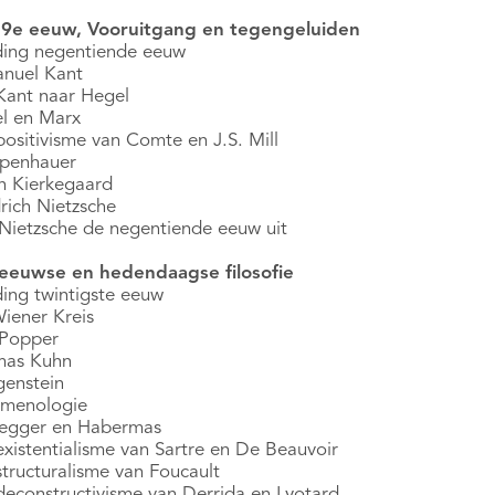
9e eeuw, Vooruitgang en tegengeluiden
iding negentiende eeuw
nuel Kant
Kant naar Hegel
l en Marx
positivisme van Comte en J.S. Mill
penhauer
n Kierkegaard
rich Nietzsche
Nietzsche de negentiende eeuw uit
eeuwse en hedendaagse filosofie
ding twintigste eeuw
iener Kreis
 Popper
as Kuhn
genstein
menologie
egger en Habermas
existentialisme van Sartre en De Beauvoir
structuralisme van Foucault
deconstructivisme van Derrida en Lyotard