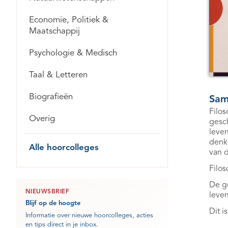
Economie, Politiek &
Maatschappij
Psychologie & Medisch
Taal & Letteren
Biografieën
Sam
Filos
Overig
gesch
leven
denke
Alle hoorcolleges
van d
Filos
De ge
NIEUWSBRIEF
leven
Blijf op de hoogte
Dit i
Informatie over nieuwe hoorcolleges, acties
en tips direct in je inbox.