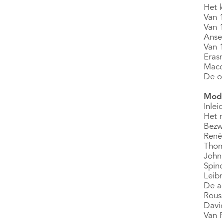
Het k
Van 
Van 
Anse
Van 
Eras
Macc
De o
Mode
Inle
Het 
Bezw
René
Tho
John
Spin
Leibn
De a
Rous
Davi
Van 