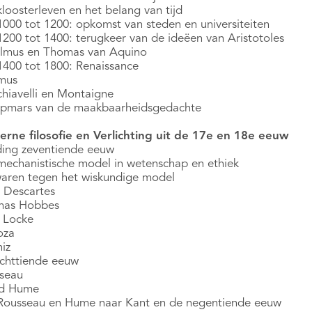
loosterleven en het belang van tijd
1000 tot 1200: opkomst van steden en universiteiten
1200 tot 1400: terugkeer van de ideëen van Aristotoles
lmus en Thomas van Aquino
1400 tot 1800: Renaissance
mus
hiavelli en Montaigne
pmars van de maakbaarheidsgedachte
rne filosofie en Verlichting uit de 17e en 18e eeuw
iding zeventiende eeuw
mechanistische model in wetenschap en ethiek
aren tegen het wiskundige model
 Descartes
mas Hobbes
 Locke
oza
iz
chttiende eeuw
seau
d Hume
Rousseau en Hume naar Kant en de negentiende eeuw