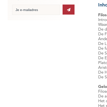
Inh
Filo
Intro
Waar
De d
De F
Ande
De L
De f
De S
De E
Plat
Arist
De H
De S
Gelo
Filo
De a
Het 
Het s