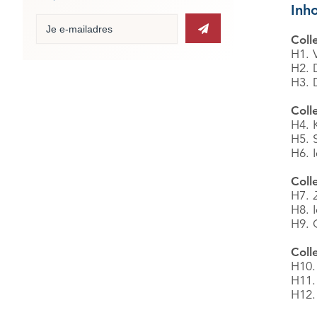
Inh
Coll
H1. V
H2. 
H3. 
Coll
H4. 
H5. 
H6. 
Coll
H7.
H8. 
H9. 
Coll
H10. 
H11.
H12.