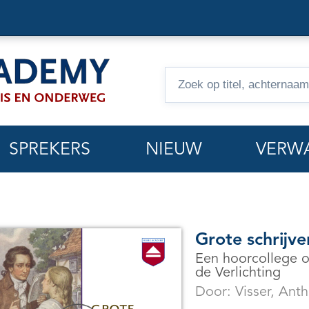
Zoeken
op
hoorcolleges
SPREKERS
NIEUW
VERW
Grote schrijve
Een hoorcollege o
de Verlichting
Door:
Visser, Ant