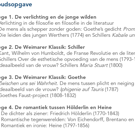
oudsopgave
ege 1. De verlichting en de jonge wilden
erlichting in de filosofie en filosofie in de literatuur
De mens als schepper zonder goden: Goethe’s gedicht
Prom
Die leiden des jungen Werthers (1774) en Schillers
Kabale un
ege 2. De Weimarer Klassik: Schiller
Kant, Wilhelm von Humboldt, de Franse Revolutie en de lite
Schillers Over de esthetische opvoeding van de mens (1793-
Ideaalbeeld van de vrouw? Schillers
Maria Stuart
(1800)
ege 3. De Weimarer Klassik: Goethe
Zwischen uns sei Wahrheit
. De mens tussen plicht en neiging
Ideaalbeeld van de vrouw?
Iphigenie auf Tauris
(1787)
Goethes Faust-project (1808-1832)
ege 4. De romantiek tussen Hölderlin en Heine
De dichter als ziener: Friedrich Hölderlin (1770-1843)
 Romantische tegenwerelden: Von Eichendorff, Brentano e
 Romantiek en ironie: Heine (1797-1856)