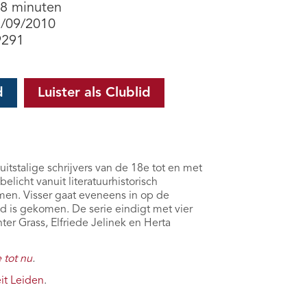
 8 minuten
8/09/2010
9291
d
Luister als Clublid
itstalige schrijvers van de 18e tot en met
icht vanuit literatuurhistorisch
men. Visser gaat eveneens in op de
and is gekomen. De serie eindigt met vier
r Grass, Elfriede Jelinek en Herta
 tot nu
.
it Leiden
.