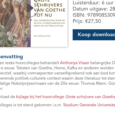
Luisterduur: 6 uur
Datum uitgave: 2
ISBN: 978908530
Prijs:
€
27,50
Koop downloa
envatting
eze reeks hoorcolleges behandelt
Anthonya Visser
belangrijke Du
e eeuw. Teksten van Goethe, Heine, Kafka en anderen worden bel
ectief, waarbij vormaspecten vanzelfsprekend ook aan bod ko
nerende politiek-culturele context waarin deze literatuur tot st
talige Nobelprijswinnaars van de 20e eeuw: Thomas Mann, Günte
r.
load de
bijlage bij het hoorcollege
Grote schrijvers van Goethe
olleges is tot stand gekomen i.s.m.
Studium Generale Universite