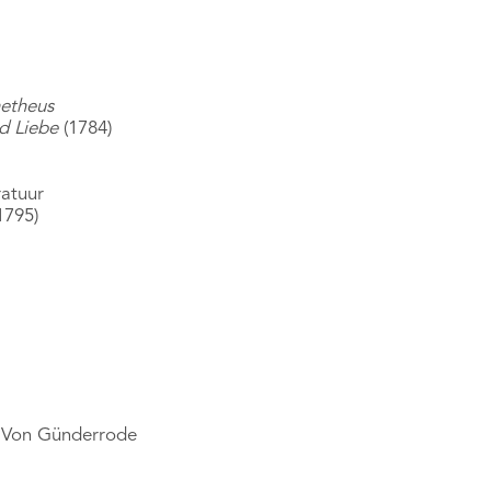
etheus
d Liebe
(1784)
ratuur
1795)
n Von Günderrode