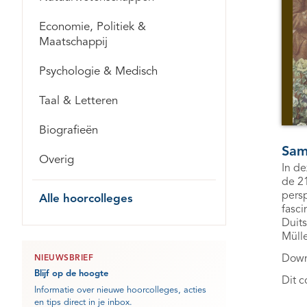
Economie, Politiek &
Maatschappij
Psychologie & Medisch
Taal & Letteren
Biografieën
Sam
Overig
In d
de 21
persp
Alle hoorcolleges
fasci
Duits
Mülle
Down
NIEUWSBRIEF
Blijf op de hoogte
Dit c
Informatie over nieuwe hoorcolleges, acties
en tips direct in je inbox.