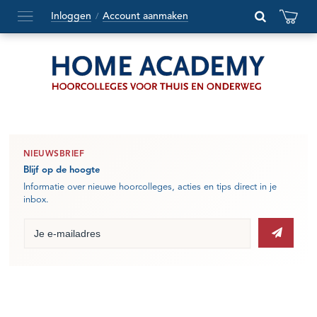
Inloggen
Account aanmaken
/
Hoofdmenu
openen
of
sluiten
NIEUWSBRIEF
Blijf op de hoogte
Informatie over nieuwe hoorcolleges, acties en tips direct in je
inbox.