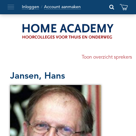
Inloggen
Account aanmaken
/
Hoofdmenu
openen
of
sluiten
Toon overzicht sprekers
Jansen, Hans