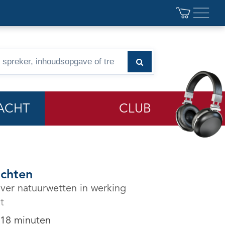
ACHT
CLUB
achten
ver natuurwetten in werking
t
 18 minuten