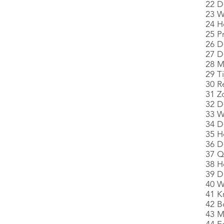
22 D
23 W
24 He
25 P
26 De
27 D
28 M
29 Ti
30 Re
31 Zo
32 De
33 W
34 D
35 H
36 D
37 Q
38 H
39 Da
40 W
41 K
42 B
43 M