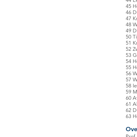
44 E
45 H
46 D
47 K
48 Wa
49 D
50 T
51 K
52 Z
53 G
54 He
55 H
56 W
57 W
58 I
59 M
60 Af
61 A
62 D
63 He
Ove
Prof.