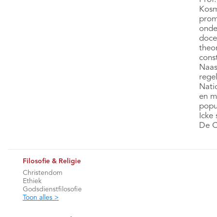
Kosm
prom
onde
doce
theor
cons
Naast
rege
Nati
en m
popu
Icke
De C
Filosofie & Religie
Christendom
Ethiek
Godsdienstfilosofie
Toon alles >