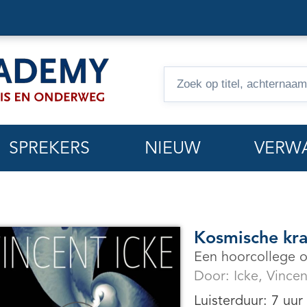
Zoeken
op
hoorcolleges
SPREKERS
NIEUW
VERW
Kosmische kr
Een hoorcollege o
Door:
Icke, Vincen
Luisterduur: 7 uur