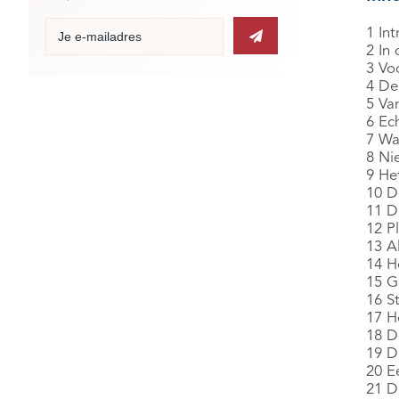
1 Int
2 In 
3 Vo
4 De 
5 Van
6 Ec
7 Wa
8 Nie
9 He
10 De
11 D
12 Pl
13 A
14 H
15 Ga
16 S
17 H
18 D
19 D
20 E
21 D