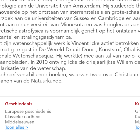
ologie aan de Universiteit van Amsterdam. Hij studeerde th
oveerde op het ontstaan van sterrenstelsels en grote-schaals
rzoek aan de universiteiten van Sussex en Cambridge en aan h
nt aan de universiteit van Minnesota en was hoogleraar aan d
etische astrofysica is voornamelijk gericht op het ontstaan 
tante’ en stralingsgasdynamica.
 zijn wetenschappelijk werk is Vincent Icke actief betrokken
lmatig te gast in De Wereld Draait Door , Kunststof, ObaLi
onale Wetenschapsquiz. Hij werkt(e) mee aan tal van radio- e
aandbladen. In 2010 ontving Icke de driejaarlijkse Willem de
larisatie van de wetenschap.
 schreef verschillende boeken, waarvan twee over Christiaan
anon van de Natuurkunde.
Geschiedenis
Ku
Europese geschiedenis
Gr
Klassieke oudheid
Ku
Middeleeuwen
Mu
Toon alles >
To