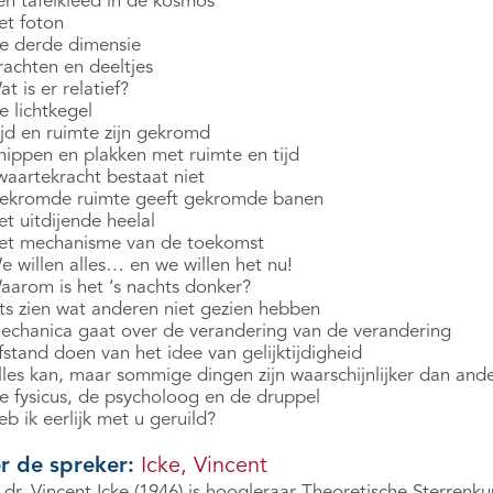
en tafelkleed in de kosmos
et foton
e derde dimensie
rachten en deeltjes
t is er relatief?
e lichtkegel
ijd en ruimte zijn gekromd
nippen en plakken met ruimte en tijd
waartekracht bestaat niet
ekromde ruimte geeft gekromde banen
t uitdijende heelal
et mechanisme van de toekomst
e willen alles… en we willen het nu!
aarom is het ‘s nachts donker?
ets zien wat anderen niet gezien hebben
echanica gaat over de verandering van de verandering
stand doen van het idee van gelijktijdigheid
lles kan, maar sommige dingen zijn waarschijnlijker dan and
e fysicus, de psycholoog en de druppel
b ik eerlijk met u geruild?
r de spreker:
Icke, Vincent
 dr. Vincent Icke (1946) is hoogleraar Theoretische Sterrenk