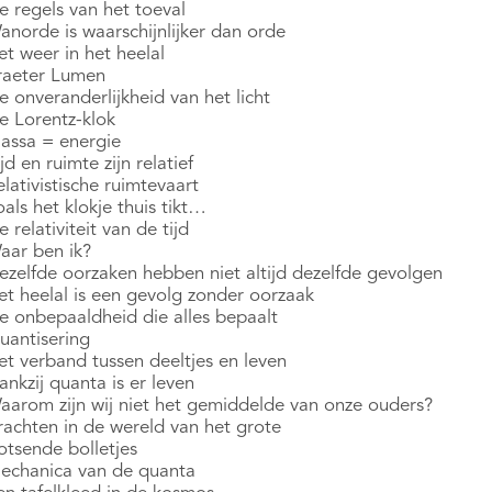
e regels van het toeval
anorde is waarschijnlijker dan orde
t weer in het heelal
raeter Lumen
 onveranderlijkheid van het licht
e Lorentz-klok
assa = energie
jd en ruimte zijn relatief
lativistische ruimtevaart
als het klokje thuis tikt…
 relativiteit van de tijd
aar ben ik?
ezelfde oorzaken hebben niet altijd dezelfde gevolgen
et heelal is een gevolg zonder oorzaak
e onbepaaldheid die alles bepaalt
uantisering
et verband tussen deeltjes en leven
nkzij quanta is er leven
aarom zijn wij niet het gemiddelde van onze ouders?
rachten in de wereld van het grote
otsende bolletjes
echanica van de quanta