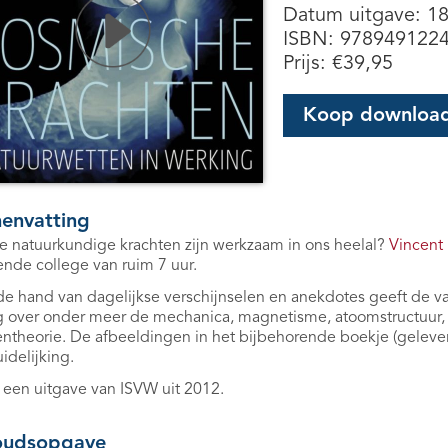
Datum uitgave: 1
ISBN: 978949122
Prijs:
€
39,95
Koop downloa
envatting
 natuurkundige krachten zijn werkzaam in ons heelal?
Vincent 
nde college van ruim 7 uur.
e hand van dagelijkse verschijnselen en anekdotes geeft de v
g over onder meer de mechanica, magnetisme, atoomstructuur, 
ntheorie. De afbeeldingen in het bijbehorende boekje (gelever
idelijking.
s een uitgave van ISVW uit 2012.
oudsopgave