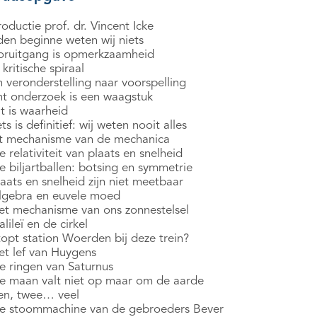
roductie prof. dr. Vincent Icke
den beginne weten wij niets
oruitgang is opmerkzaamheid
kritische spiraal
 veronderstelling naar voorspelling
ht onderzoek is een waagstuk
t is waarheid
ts is definitief: wij weten nooit alles
t mechanisme van de mechanica
 relativiteit van plaats en snelheid
e biljartballen: botsing en symmetrie
aats en snelheid zijn niet meetbaar
lgebra en euvele moed
et mechanisme van ons zonnestelsel
lileï en de cirkel
topt station Woerden bij deze trein?
et lef van Huygens
e ringen van Saturnus
e maan valt niet op maar om de aarde
en, twee… veel
e stoommachine van de gebroeders Bever