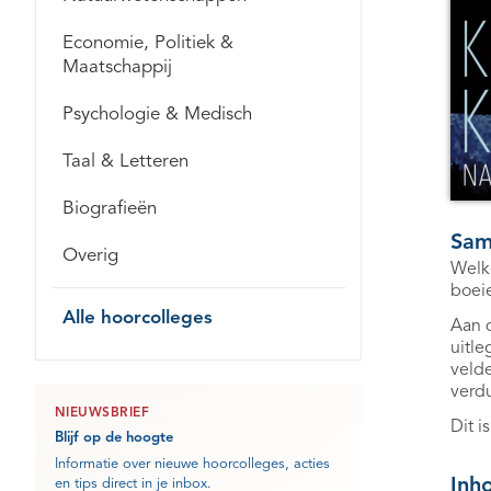
Economie, Politiek &
Maatschappij
Psychologie & Medisch
Taal & Letteren
Biografieën
Sam
Overig
Welke
boeie
Alle hoorcolleges
Aan d
uitle
velde
verdu
NIEUWSBRIEF
Dit i
Blijf op de hoogte
Informatie over nieuwe hoorcolleges, acties
Inh
en tips direct in je inbox.