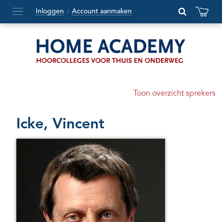
Inloggen
Account aanmaken
/
Hoofdmenu
openen
of
sluiten
Toon overzicht sprekers
Icke, Vincent