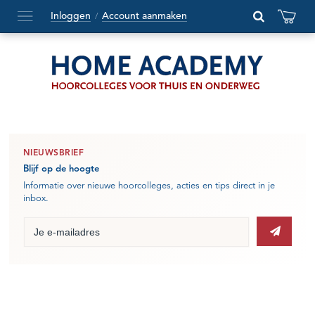
Inloggen
Account aanmaken
/
Hoofdmenu
openen
of
sluiten
NIEUWSBRIEF
Blijf op de hoogte
Informatie over nieuwe hoorcolleges, acties en tips direct in je
inbox.