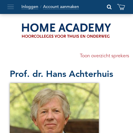
Inloggen
Account aanmaken
/
Hoofdmenu
openen
of
sluiten
Toon overzicht sprekers
Prof. dr. Hans Achterhuis