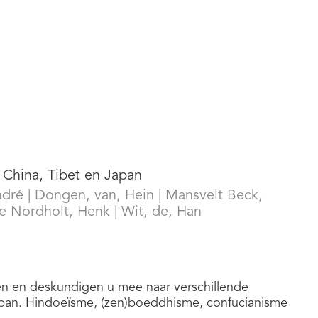
, China, Tibet en Japan
ndré
|
Dongen, van, Hein
|
Mansvelt Beck,
te Nordholt, Henk
|
Wit, de, Han
fen en deskundigen u mee naar verschillende
n Japan. Hindoeïsme, (zen)boeddhisme, confucianisme