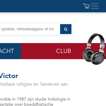
ACHT
CLUB
 Victor
Indiase religies en Sanskriet aan
rondde in 1987 zijn studie Indologie in
sertatie over boeddhistische