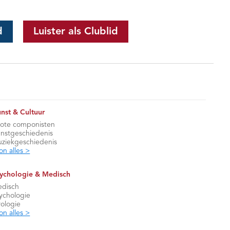
d
Luister als Clublid
nst & Cultuur
ote componisten
nstgeschiedenis
ziekgeschiedenis
on alles >
ychologie & Medisch
disch
ychologie
rologie
on alles >