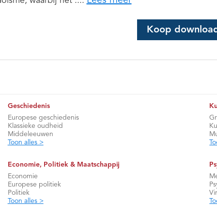
Lees meer
aoïsme, waarbij het ....
Koop downloa
Geschiedenis
Ku
Europese geschiedenis
Gr
Klassieke oudheid
Ku
Middeleeuwen
Mu
Toon alles >
To
Economie, Politiek & Maatschappij
Ps
Economie
Me
Europese politiek
Ps
Politiek
Vi
Toon alles >
To