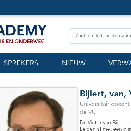
Zoeken
op
hoorcolleges
SPREKERS
NIEUW
VERW
Bijlert, van,
Universitair docent 
de VU
Dr. Victor van Bijlert 
Leiden af met een dis