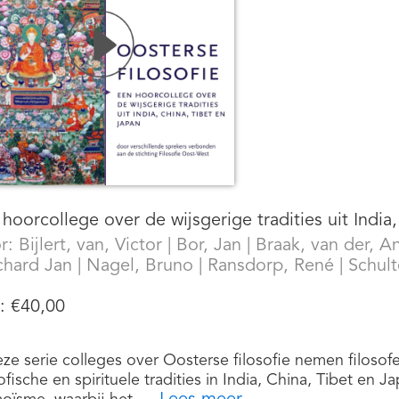
hoorcollege over de wijsgerige tradities uit India
r:
Bijlert, van, Victor
|
Bor, Jan
|
Braak, van der, A
chard Jan
|
Nagel, Bruno
|
Ransdorp, René
|
Schul
s:
€
40,00
eze serie colleges over Oosterse filosofie nemen filoso
sofische en spirituele tradities in India, China, Tibet e