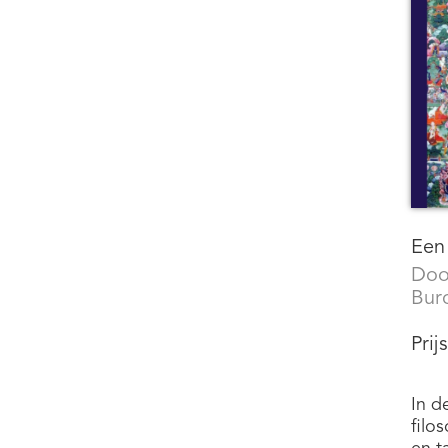
Een 
Doo
Bur
Prij
In d
filo