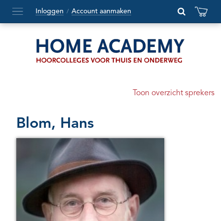
Inloggen
Account aanmaken
/
Hoofdmenu
openen
of
sluiten
Toon overzicht sprekers
Blom, Hans