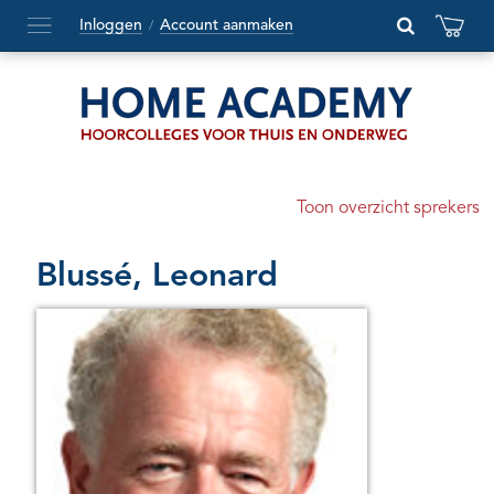
Inloggen
Account aanmaken
/
Hoofdmenu
openen
of
sluiten
Toon overzicht sprekers
Blussé, Leonard