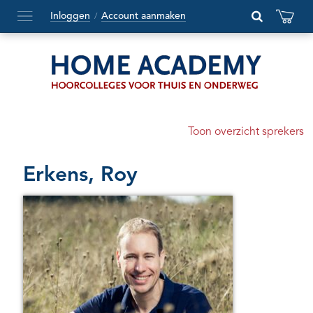
Inloggen
Account aanmaken
/
Hoofdmenu
openen
of
sluiten
Toon overzicht sprekers
Erkens, Roy