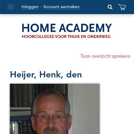
Inloggen
Account aanmaken
/
Hoofdmenu
openen
of
sluiten
Toon overzicht sprekers
Heijer, Henk, den