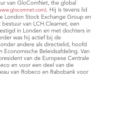
teur van GloComNet, the global
. Hij is tevens lid
www.glocomnet.com)
 de London Stock Exchange Group en
t bestuur van LCH.Clearnet, een
evestigd in Londen en met dochters in
rder was hij actief bij de
nder andere als directielid, hoofd
n Economische Beleidsafdeling. Van
president van de Europese Centrale
eco en voor een deel van die
ureau van Robeco en Rabobank voor