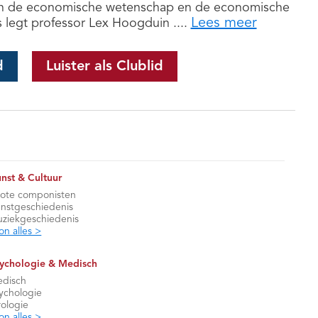
zijn de economische wetenschap en de economische
Lees meer
s legt professor Lex Hoogduin ....
d
Luister als Clublid
nst & Cultuur
ote componisten
nstgeschiedenis
ziekgeschiedenis
on alles >
ychologie & Medisch
disch
ychologie
rologie
on alles >