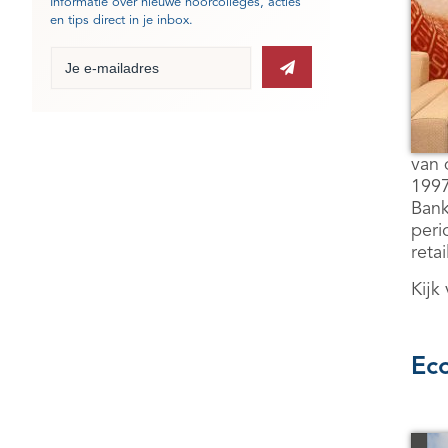
Informatie over nieuwe hoorcolleges, acties
en tips direct in je inbox.
van 
1997
Bank
peri
retai
Kijk
Ec