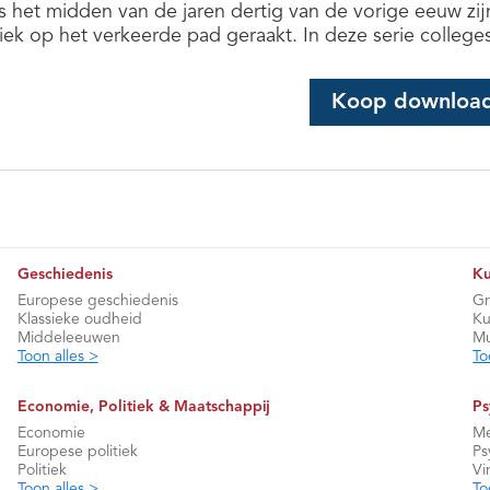
s het midden van de jaren dertig van de vorige eeuw 
tiek op het verkeerde pad geraakt. In deze serie college
Koop downloa
Geschiedenis
Ku
Europese geschiedenis
Gr
Klassieke oudheid
Ku
Middeleeuwen
Mu
Toon alles >
To
Economie, Politiek & Maatschappij
Ps
Economie
Me
Europese politiek
Ps
Politiek
Vi
Toon alles >
To