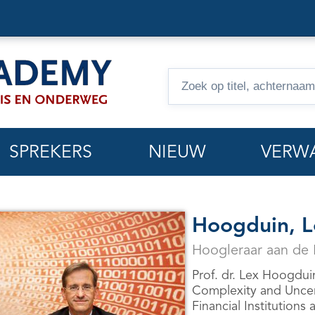
Zoeken
op
hoorcolleges
SPREKERS
NIEUW
VERW
Hoogduin, L
Hoogleraar aan de R
Prof. dr.
Lex Hoogdui
Complexity and Uncert
Financial Institutions 