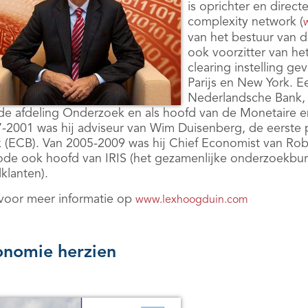
is oprichter en direc
complexity network (
van het bestuur van
ook voorzitter van he
clearing instelling g
Parijs en New York. Ee
Nederlandsche Bank, o
de afdeling Onderzoek en als hoofd van de Monetaire e
-2001 was hij adviseur van Wim Duisenberg, de eerste 
 (ECB). Van 2005-2009 was hij Chief Economist van Rob
ode ook hoofd van IRIS (het gezamenlijke onderzoekb
lklanten).
 voor meer informatie op
www.lexhoogduin.com
onomie herzien