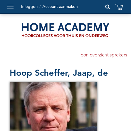
Inloggen
Account aanmaken
/
Hoofdmenu
openen
of
sluiten
Toon overzicht sprekers
Hoop Scheffer, Jaap, de