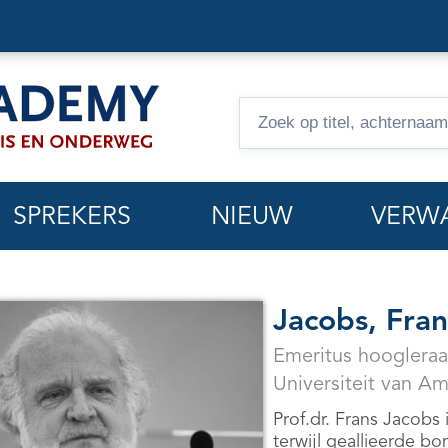
Zoeken
op
hoorcolleges
SPREKERS
NIEUW
VERW
Jacobs, Fran
Emeritus hoogleraa
Universiteit van A
Prof.dr. Frans Jacobs 
terwijl geallieerde 