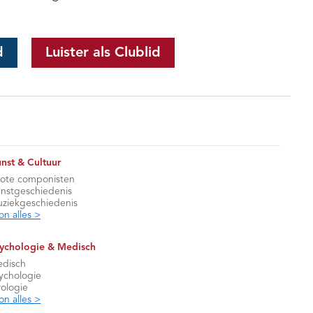
d
Luister als Clublid
nst & Cultuur
ote componisten
nstgeschiedenis
ziekgeschiedenis
on alles >
ychologie & Medisch
disch
ychologie
rologie
on alles >