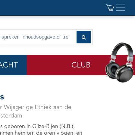
ACHT
CLUB
s
r Wijsgerige Ethiek aan de
msterdam
is geboren in Gilze-Rijen (N.B.),
bommen hem om de oren vlogen, en