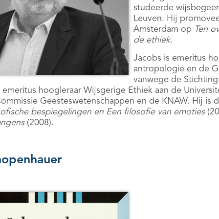
studeerde wijsbegeert
Leuven. Hij promoveer
Amsterdam op
Ten ov
de ethiek
.
Jacobs is emeritus ho
antropologie en de 
vanwege de Stichting 
s emeritus hoogleraar Wijsgerige Ethiek aan de Universite
ommissie Geesteswetenschappen en de KNAW. Hij is d
sofische bespiegelingen en Een filosofie van emoties
(20
angens
(2008).
hopenhauer