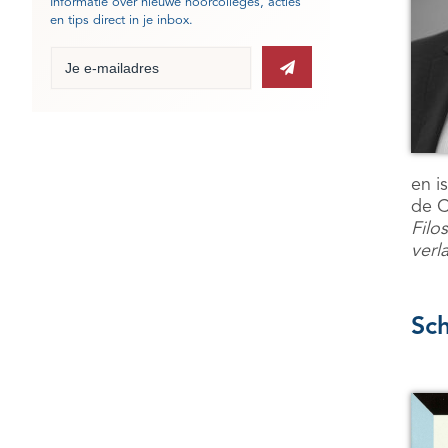
Informatie over nieuwe hoorcolleges, acties
en tips direct in je inbox.
en i
de C
Filo
verl
Sc