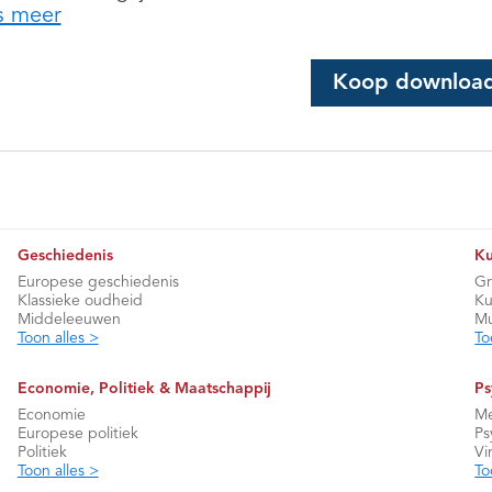
s meer
Koop downloa
Geschiedenis
Ku
Europese geschiedenis
Gr
Klassieke oudheid
Ku
Middeleeuwen
Mu
Toon alles >
To
Economie, Politiek & Maatschappij
Ps
Economie
Me
Europese politiek
Ps
Politiek
Vi
Toon alles >
To