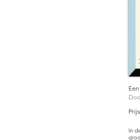
Een 
Doo
Prij
In d
groo