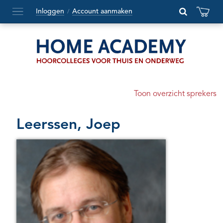
Inloggen
Account aanmaken
/
Hoofdmenu
openen
of
sluiten
Toon overzicht sprekers
Leerssen, Joep