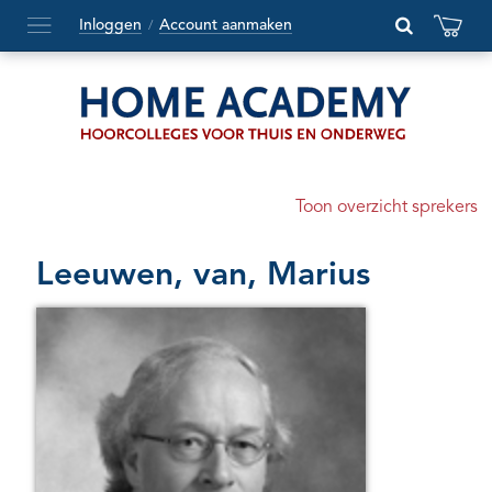
Inloggen
Account aanmaken
/
Hoofdmenu
openen
of
sluiten
Toon overzicht sprekers
Leeuwen, van, Marius