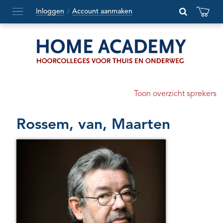
Inloggen
Account aanmaken
/
Hoofdmenu
openen
of
sluiten
Toon overzicht sprekers
Rossem, van, Maarten