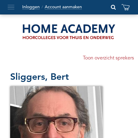
Inloggen
Account aanmaken
/
Hoofdmenu
openen
of
sluiten
Toon overzicht sprekers
Sliggers, Bert